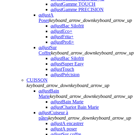
adjust
Gamme TOUCH
adjust
Gamme PRECISION
adjust
A
Poser
keyboard_arrow_down
keyboard_arrow_up
adjust
Bac Silofrit
adjust
Eco+
adjust
Frita+
adjust
Profi+
adjust
Sur
Coffre
keyboard_arrow_down
keyboard_arrow_up
adjust
Bac Silofrit
adjust
Super Easy
adjust
Touch
adjust
Précision
CUISSON
keyboard_arrow_down
keyboard_arrow_up
adjust
Bain
Marie
keyboard_arrow_down
keyboard_arrow_up
adjust
Bain Marie
adjust
Chariot Bain Marie
adjust
Cuiseur à
pâtes
keyboard_arrow_down
keyboard_arrow_up
adjust
A encastrer
adjust
A poser
adjust
Sur coffre