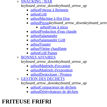
SNACKING / BAR
keyboard_arrow_down
keyboard_arrow_up
adjust
Friteuse à Beignets
adjust
Grill
adjust
Machine à Hot Dog
adjust
Pizzas
keyboard_arrow_down
keyboard_arr
adjust
Four à pizza
adjust
Production d'eau chaude
adjust
Salamandre
adjust
Salamandre Grill
adjust
Toaster
adjust
Vitrine chauffante
adjust
Grill Panini
BONNES AFFAIRES
keyboard_arrow_down
keyboard_arrow_up
adjust
Matériels d'occasion
adjust
Matériels d'exposition
adjust
Destockage / Promos
GESTION DES DECHETS
keyboard_arrow_down
keyboard_arrow_up
adjust
Compacteurs de déchets
adjust
Déshydrateurs de déchets
FRITEUSE FRIFRI