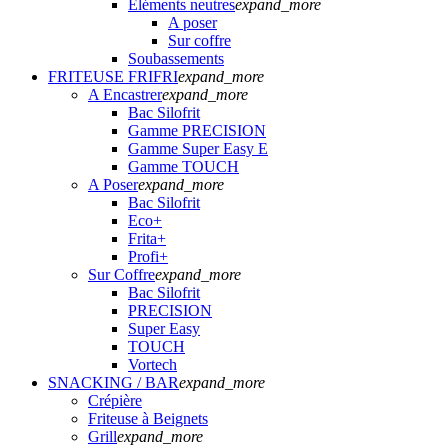
Eléments neutres
expand_more
A poser
Sur coffre
Soubassements
FRITEUSE FRIFRI
expand_more
A Encastrer
expand_more
Bac Silofrit
Gamme PRECISION
Gamme Super Easy E
Gamme TOUCH
A Poser
expand_more
Bac Silofrit
Eco+
Frita+
Profi+
Sur Coffre
expand_more
Bac Silofrit
PRECISION
Super Easy
TOUCH
Vortech
SNACKING / BAR
expand_more
Crépière
Friteuse à Beignets
Grill
expand_more