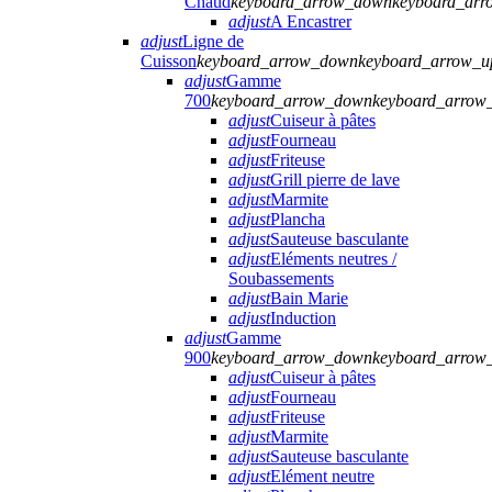
Chaud
keyboard_arrow_down
keyboard_arr
adjust
A Encastrer
adjust
Ligne de
Cuisson
keyboard_arrow_down
keyboard_arrow_u
adjust
Gamme
700
keyboard_arrow_down
keyboard_arrow
adjust
Cuiseur à pâtes
adjust
Fourneau
adjust
Friteuse
adjust
Grill pierre de lave
adjust
Marmite
adjust
Plancha
adjust
Sauteuse basculante
adjust
Eléments neutres /
Soubassements
adjust
Bain Marie
adjust
Induction
adjust
Gamme
900
keyboard_arrow_down
keyboard_arrow
adjust
Cuiseur à pâtes
adjust
Fourneau
adjust
Friteuse
adjust
Marmite
adjust
Sauteuse basculante
adjust
Elément neutre