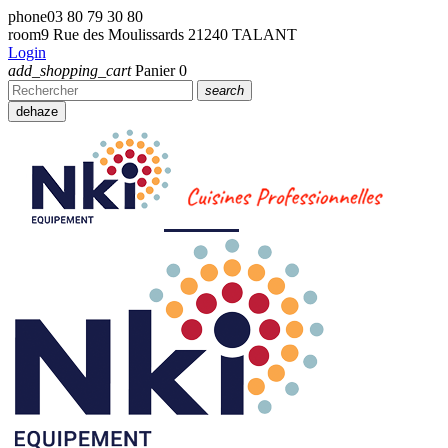
phone
03 80 79 30 80
room
9 Rue des Moulissards 21240 TALANT
Login
add_shopping_cart
Panier
0
search
dehaze