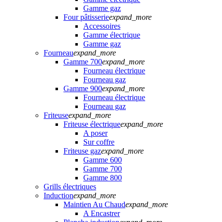
Gamme gaz
Four pâtisserie
expand_more
Accessoires
Gamme électrique
Gamme gaz
Fourneau
expand_more
Gamme 700
expand_more
Fourneau électrique
Fourneau gaz
Gamme 900
expand_more
Fourneau électrique
Fourneau gaz
Friteuse
expand_more
Friteuse électrique
expand_more
A poser
Sur coffre
Friteuse gaz
expand_more
Gamme 600
Gamme 700
Gamme 800
Grills électriques
Induction
expand_more
Maintien Au Chaud
expand_more
A Encastrer