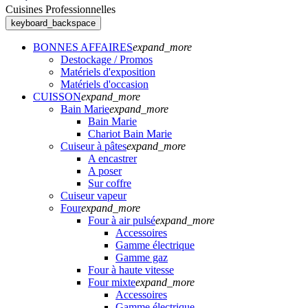
Cuisines Professionnelles
keyboard_backspace
BONNES AFFAIRES
expand_more
Destockage / Promos
Matériels d'exposition
Matériels d'occasion
CUISSON
expand_more
Bain Marie
expand_more
Bain Marie
Chariot Bain Marie
Cuiseur à pâtes
expand_more
A encastrer
A poser
Sur coffre
Cuiseur vapeur
Four
expand_more
Four à air pulsé
expand_more
Accessoires
Gamme électrique
Gamme gaz
Four à haute vitesse
Four mixte
expand_more
Accessoires
Gamme électrique