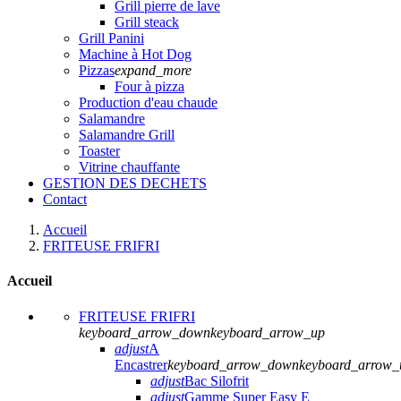
Grill pierre de lave
Grill steack
Grill Panini
Machine à Hot Dog
Pizzas
expand_more
Four à pizza
Production d'eau chaude
Salamandre
Salamandre Grill
Toaster
Vitrine chauffante
GESTION DES DECHETS
Contact
Accueil
FRITEUSE FRIFRI
Accueil
FRITEUSE FRIFRI
keyboard_arrow_down
keyboard_arrow_up
adjust
A
Encastrer
keyboard_arrow_down
keyboard_arrow_
adjust
Bac Silofrit
adjust
Gamme Super Easy E