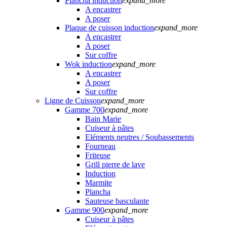
Plancha induction
expand_more
A encastrer
A poser
Plaque de cuisson induction
expand_more
A encastrer
A poser
Sur coffre
Wok induction
expand_more
A encastrer
A poser
Sur coffre
Ligne de Cuisson
expand_more
Gamme 700
expand_more
Bain Marie
Cuiseur à pâtes
Eléments neutres / Soubassements
Fourneau
Friteuse
Grill pierre de lave
Induction
Marmite
Plancha
Sauteuse basculante
Gamme 900
expand_more
Cuiseur à pâtes