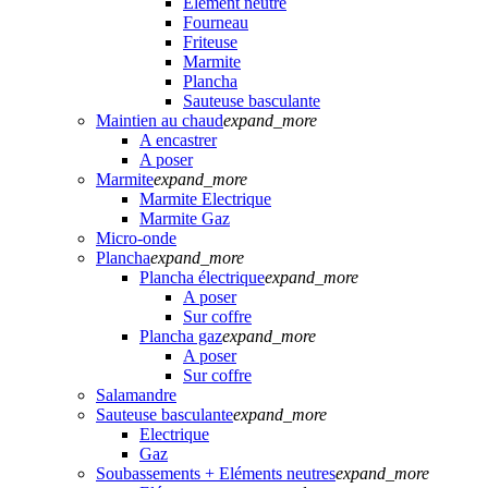
Elément neutre
Fourneau
Friteuse
Marmite
Plancha
Sauteuse basculante
Maintien au chaud
expand_more
A encastrer
A poser
Marmite
expand_more
Marmite Electrique
Marmite Gaz
Micro-onde
Plancha
expand_more
Plancha électrique
expand_more
A poser
Sur coffre
Plancha gaz
expand_more
A poser
Sur coffre
Salamandre
Sauteuse basculante
expand_more
Electrique
Gaz
Soubassements + Eléments neutres
expand_more