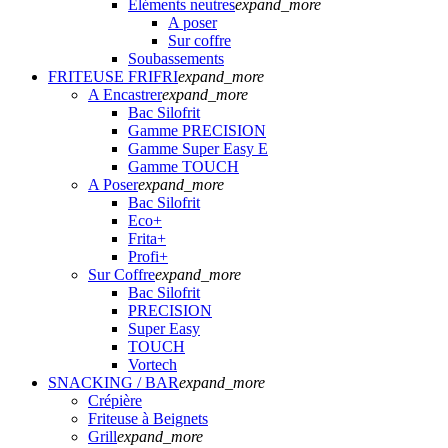
Eléments neutres
expand_more
A poser
Sur coffre
Soubassements
FRITEUSE FRIFRI
expand_more
A Encastrer
expand_more
Bac Silofrit
Gamme PRECISION
Gamme Super Easy E
Gamme TOUCH
A Poser
expand_more
Bac Silofrit
Eco+
Frita+
Profi+
Sur Coffre
expand_more
Bac Silofrit
PRECISION
Super Easy
TOUCH
Vortech
SNACKING / BAR
expand_more
Crépière
Friteuse à Beignets
Grill
expand_more