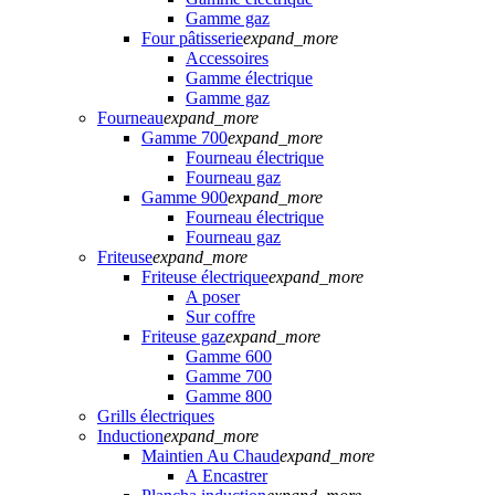
Gamme gaz
Four pâtisserie
expand_more
Accessoires
Gamme électrique
Gamme gaz
Fourneau
expand_more
Gamme 700
expand_more
Fourneau électrique
Fourneau gaz
Gamme 900
expand_more
Fourneau électrique
Fourneau gaz
Friteuse
expand_more
Friteuse électrique
expand_more
A poser
Sur coffre
Friteuse gaz
expand_more
Gamme 600
Gamme 700
Gamme 800
Grills électriques
Induction
expand_more
Maintien Au Chaud
expand_more
A Encastrer