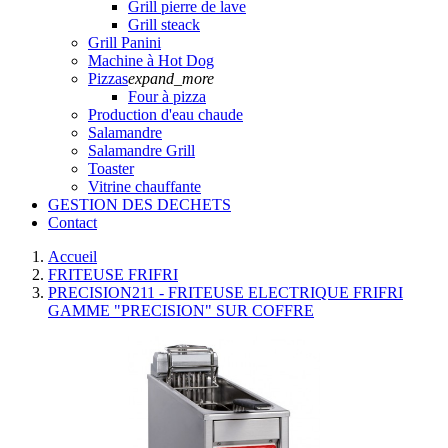
Grill pierre de lave
Grill steack
Grill Panini
Machine à Hot Dog
Pizzas
expand_more
Four à pizza
Production d'eau chaude
Salamandre
Salamandre Grill
Toaster
Vitrine chauffante
GESTION DES DECHETS
Contact
Accueil
FRITEUSE FRIFRI
PRECISION211 - FRITEUSE ELECTRIQUE FRIFRI
GAMME "PRECISION" SUR COFFRE