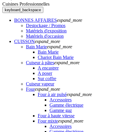
Cuisines Professionnelles
keyboard_backspace
BONNES AFFAIRES
expand_more
Destockage / Promos
Matériels d'exposition
Matériels d'occasion
CUISSON
expand_more
Bain Marie
expand_more
Bain Marie
Chariot Bain Marie
Cuiseur à pâtes
expand_more
A encastrer
A poser
Sur coffre
Cuiseur vapeur
Four
expand_more
Four à air pulsé
expand_more
Accessoires
Gamme électrique
Gamme gaz
Four à haute vitesse
Four mixte
expand_more
Accessoires
Gamme électrique