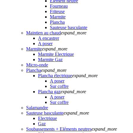
Elément neutre
Fourneau
Friteuse
Marmite
Plancha
Sauteuse basculante
Maintien au chaud
expand_more
A encastrer
A poser
Marmite
expand_more
Marmite Electrique
Marmite Gaz
Micro-onde
Plancha
expand_more
Plancha électrique
expand_more
A poser
Sur coffre
Plancha gaz
expand_more
A poser
Sur coffre
Salamandre
Sauteuse basculante
expand_more
Electrique
Gaz
Soubassements + Eléments neutres
expand_more