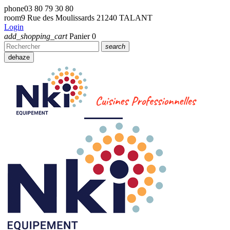
phone
03 80 79 30 80
room
9 Rue des Moulissards 21240 TALANT
Login
add_shopping_cart
Panier
0
search
dehaze