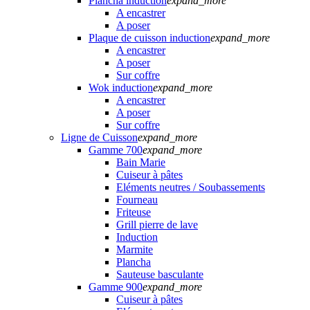
Plancha induction
expand_more
A encastrer
A poser
Plaque de cuisson induction
expand_more
A encastrer
A poser
Sur coffre
Wok induction
expand_more
A encastrer
A poser
Sur coffre
Ligne de Cuisson
expand_more
Gamme 700
expand_more
Bain Marie
Cuiseur à pâtes
Eléments neutres / Soubassements
Fourneau
Friteuse
Grill pierre de lave
Induction
Marmite
Plancha
Sauteuse basculante
Gamme 900
expand_more
Cuiseur à pâtes