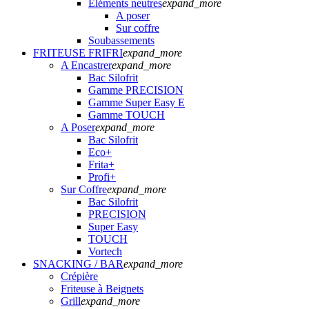
Eléments neutres
expand_more
A poser
Sur coffre
Soubassements
FRITEUSE FRIFRI
expand_more
A Encastrer
expand_more
Bac Silofrit
Gamme PRECISION
Gamme Super Easy E
Gamme TOUCH
A Poser
expand_more
Bac Silofrit
Eco+
Frita+
Profi+
Sur Coffre
expand_more
Bac Silofrit
PRECISION
Super Easy
TOUCH
Vortech
SNACKING / BAR
expand_more
Crépière
Friteuse à Beignets
Grill
expand_more