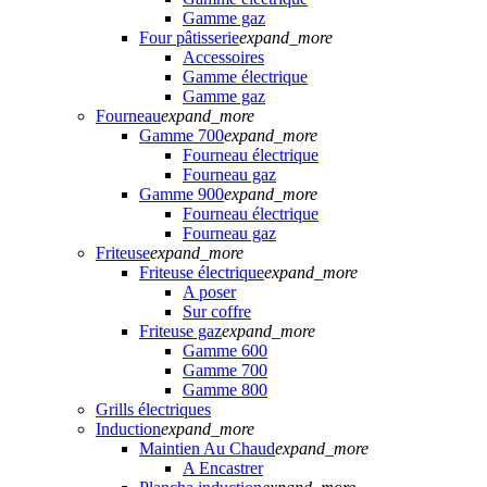
Gamme gaz
Four pâtisserie
expand_more
Accessoires
Gamme électrique
Gamme gaz
Fourneau
expand_more
Gamme 700
expand_more
Fourneau électrique
Fourneau gaz
Gamme 900
expand_more
Fourneau électrique
Fourneau gaz
Friteuse
expand_more
Friteuse électrique
expand_more
A poser
Sur coffre
Friteuse gaz
expand_more
Gamme 600
Gamme 700
Gamme 800
Grills électriques
Induction
expand_more
Maintien Au Chaud
expand_more
A Encastrer