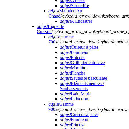
adjust
A poser
adjust
Sur coffre
adjust
Maintien Au
Chaud
keyboard_arrow_down
keyboard_arr
adjust
A Encastrer
adjust
Ligne de
Cuisson
keyboard_arrow_down
keyboard_arrow_u
adjust
Gamme
700
keyboard_arrow_down
keyboard_arrow
adjust
Cuiseur à pâtes
adjust
Fourneau
adjust
Friteuse
adjust
Grill pierre de lave
adjust
Marmite
adjust
Plancha
adjust
Sauteuse basculante
adjust
Eléments neutres /
Soubassements
adjust
Bain Marie
adjust
Induction
adjust
Gamme
900
keyboard_arrow_down
keyboard_arrow
adjust
Cuiseur à pâtes
adjust
Fourneau
adjust
Friteuse