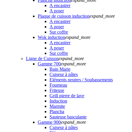
Plancha induction
expand_more
A encastrer
A poser
Plaque de cuisson induction
expand_more
A encastrer
A poser
Sur coffre
Wok induction
expand_more
A encastrer
A poser
Sur coffre
Ligne de Cuisson
expand_more
Gamme 700
expand_more
Bain Marie
Cuiseur à pâtes
Eléments neutres / Soubassements
Fourneau
Friteuse
Grill pierre de lave
Induction
Marmite
Plancha
Sauteuse basculante
Gamme 900
expand_more
Cuiseur à pâtes