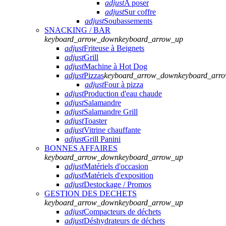
adjust
A poser
adjust
Sur coffre
adjust
Soubassements
SNACKING / BAR
keyboard_arrow_down
keyboard_arrow_up
adjust
Friteuse à Beignets
adjust
Grill
adjust
Machine à Hot Dog
adjust
Pizzas
keyboard_arrow_down
keyboard_arr
adjust
Four à pizza
adjust
Production d'eau chaude
adjust
Salamandre
adjust
Salamandre Grill
adjust
Toaster
adjust
Vitrine chauffante
adjust
Grill Panini
BONNES AFFAIRES
keyboard_arrow_down
keyboard_arrow_up
adjust
Matériels d'occasion
adjust
Matériels d'exposition
adjust
Destockage / Promos
GESTION DES DECHETS
keyboard_arrow_down
keyboard_arrow_up
adjust
Compacteurs de déchets
adjust
Déshydrateurs de déchets