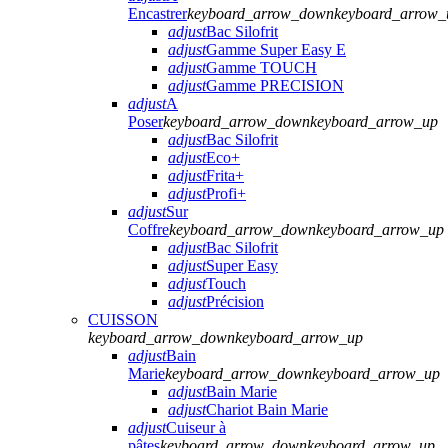
Encastrer
keyboard_arrow_down
keyboard_arrow_
adjust
Bac Silofrit
adjust
Gamme Super Easy E
adjust
Gamme TOUCH
adjust
Gamme PRECISION
adjust
A
Poser
keyboard_arrow_down
keyboard_arrow_up
adjust
Bac Silofrit
adjust
Eco+
adjust
Frita+
adjust
Profi+
adjust
Sur
Coffre
keyboard_arrow_down
keyboard_arrow_up
adjust
Bac Silofrit
adjust
Super Easy
adjust
Touch
adjust
Précision
CUISSON
keyboard_arrow_down
keyboard_arrow_up
adjust
Bain
Marie
keyboard_arrow_down
keyboard_arrow_up
adjust
Bain Marie
adjust
Chariot Bain Marie
adjust
Cuiseur à
pâtes
keyboard_arrow_down
keyboard_arrow_up