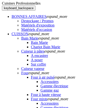
Cuisines Professionnelles
keyboard_backspace
BONNES AFFAIRES
expand_more
Destockage / Promos
Matériels d'exposition
Matériels d'occasion
CUISSON
expand_more
Bain Marie
expand_more
Bain Marie
Chariot Bain Marie
Cuiseur à pâtes
expand_more
A encastrer
A poser
Sur coffre
Cuiseur vapeur
Four
expand_more
Four à air pulsé
expand_more
Accessoires
Gamme électrique
Gamme gaz
Four à haute vitesse
Four mixte
expand_more
Accessoires
Gamme électrique