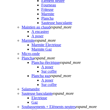
Elément neutre
Fourneau
Friteuse
Marmite
Plancha
Sauteuse basculante
Maintien au chaud
expand_more
A encastrer
A poser
Marmite
expand_more
Marmite Electrique
Marmite Gaz
Micro-onde
Plancha
expand_more
Plancha électrique
expand_more
A poser
Sur coffre
Plancha gaz
expand_more
A poser
Sur coffre
Salamandre
Sauteuse basculante
expand_more
Electrique
Gaz
Soubassements + Eléments neutres
expand_more