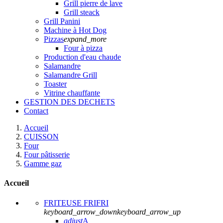
Grill pierre de lave
Grill steack
Grill Panini
Machine à Hot Dog
Pizzas
expand_more
Four à pizza
Production d'eau chaude
Salamandre
Salamandre Grill
Toaster
Vitrine chauffante
GESTION DES DECHETS
Contact
Accueil
CUISSON
Four
Four pâtisserie
Gamme gaz
Accueil
FRITEUSE FRIFRI
keyboard_arrow_down
keyboard_arrow_up
adjust
A