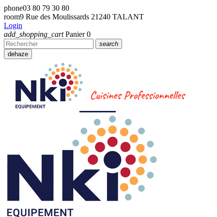
phone
03 80 79 30 80
room
9 Rue des Moulissards 21240 TALANT
Login
add_shopping_cart
Panier
0
search
dehaze