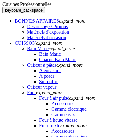
Cuisines Professionnelles
keyboard_backspace
BONNES AFFAIRES
expand_more
Destockage / Promos
Matériels d'exposition
Matériels d'occasion
CUISSON
expand_more
Bain Marie
expand_more
Bain Marie
Chariot Bain Marie
Cuiseur à pâtes
expand_more
A encastrer
A poser
Sur coffre
Cuiseur vapeur
Four
expand_more
Four à air pulsé
expand_more
Accessoires
Gamme électrique
Gamme gaz
Four à haute vitesse
Four mixte
expand_more
Accessoires
Gamme électrique