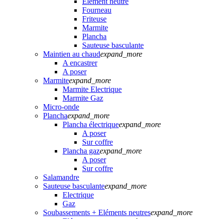
Elément neutre
Fourneau
Friteuse
Marmite
Plancha
Sauteuse basculante
Maintien au chaud
expand_more
A encastrer
A poser
Marmite
expand_more
Marmite Electrique
Marmite Gaz
Micro-onde
Plancha
expand_more
Plancha électrique
expand_more
A poser
Sur coffre
Plancha gaz
expand_more
A poser
Sur coffre
Salamandre
Sauteuse basculante
expand_more
Electrique
Gaz
Soubassements + Eléments neutres
expand_more