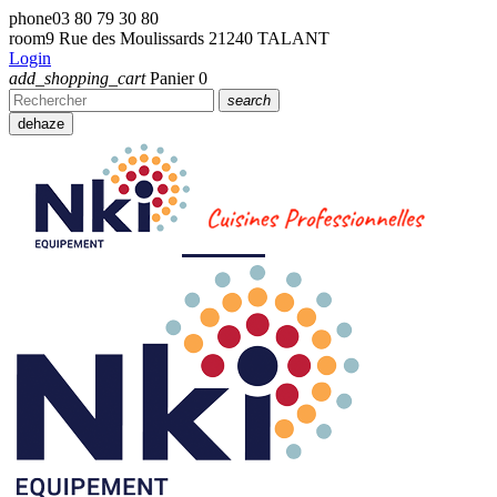
phone
03 80 79 30 80
room
9 Rue des Moulissards 21240 TALANT
Login
add_shopping_cart
Panier
0
search
dehaze