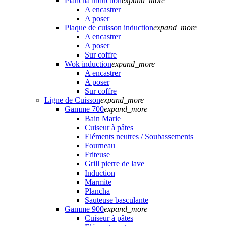
Plancha induction
expand_more
A encastrer
A poser
Plaque de cuisson induction
expand_more
A encastrer
A poser
Sur coffre
Wok induction
expand_more
A encastrer
A poser
Sur coffre
Ligne de Cuisson
expand_more
Gamme 700
expand_more
Bain Marie
Cuiseur à pâtes
Eléments neutres / Soubassements
Fourneau
Friteuse
Grill pierre de lave
Induction
Marmite
Plancha
Sauteuse basculante
Gamme 900
expand_more
Cuiseur à pâtes