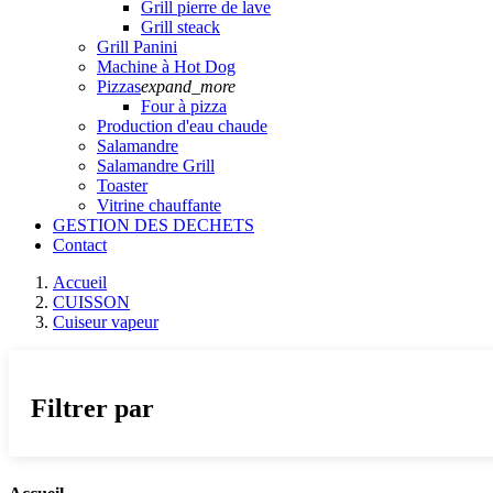
Grill pierre de lave
Grill steack
Grill Panini
Machine à Hot Dog
Pizzas
expand_more
Four à pizza
Production d'eau chaude
Salamandre
Salamandre Grill
Toaster
Vitrine chauffante
GESTION DES DECHETS
Contact
Accueil
CUISSON
Cuiseur vapeur
Filtrer par