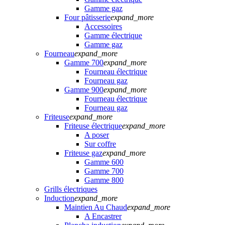
Gamme gaz
Four pâtisserie
expand_more
Accessoires
Gamme électrique
Gamme gaz
Fourneau
expand_more
Gamme 700
expand_more
Fourneau électrique
Fourneau gaz
Gamme 900
expand_more
Fourneau électrique
Fourneau gaz
Friteuse
expand_more
Friteuse électrique
expand_more
A poser
Sur coffre
Friteuse gaz
expand_more
Gamme 600
Gamme 700
Gamme 800
Grills électriques
Induction
expand_more
Maintien Au Chaud
expand_more
A Encastrer