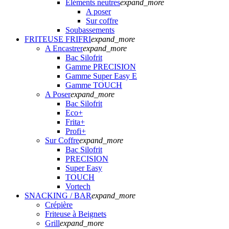
Eléments neutres
expand_more
A poser
Sur coffre
Soubassements
FRITEUSE FRIFRI
expand_more
A Encastrer
expand_more
Bac Silofrit
Gamme PRECISION
Gamme Super Easy E
Gamme TOUCH
A Poser
expand_more
Bac Silofrit
Eco+
Frita+
Profi+
Sur Coffre
expand_more
Bac Silofrit
PRECISION
Super Easy
TOUCH
Vortech
SNACKING / BAR
expand_more
Crépière
Friteuse à Beignets
Grill
expand_more