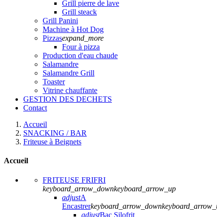
Grill pierre de lave
Grill steack
Grill Panini
Machine à Hot Dog
Pizzas
expand_more
Four à pizza
Production d'eau chaude
Salamandre
Salamandre Grill
Toaster
Vitrine chauffante
GESTION DES DECHETS
Contact
Accueil
SNACKING / BAR
Friteuse à Beignets
Accueil
FRITEUSE FRIFRI
keyboard_arrow_down
keyboard_arrow_up
adjust
A
Encastrer
keyboard_arrow_down
keyboard_arrow_
adjust
Bac Silofrit