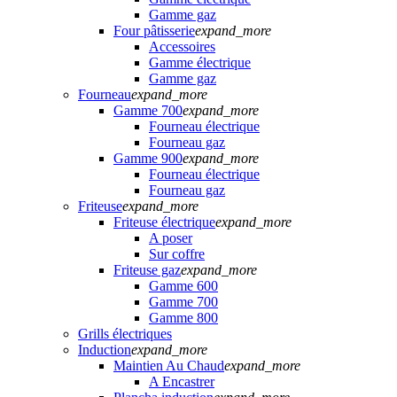
Gamme gaz
Four pâtisserie
expand_more
Accessoires
Gamme électrique
Gamme gaz
Fourneau
expand_more
Gamme 700
expand_more
Fourneau électrique
Fourneau gaz
Gamme 900
expand_more
Fourneau électrique
Fourneau gaz
Friteuse
expand_more
Friteuse électrique
expand_more
A poser
Sur coffre
Friteuse gaz
expand_more
Gamme 600
Gamme 700
Gamme 800
Grills électriques
Induction
expand_more
Maintien Au Chaud
expand_more
A Encastrer