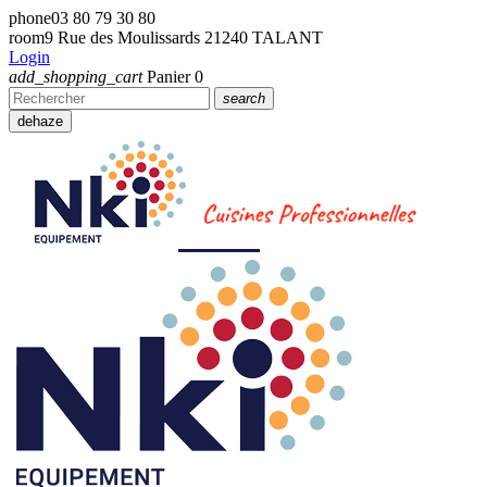
phone
03 80 79 30 80
room
9 Rue des Moulissards 21240 TALANT
Login
add_shopping_cart
Panier
0
search
dehaze