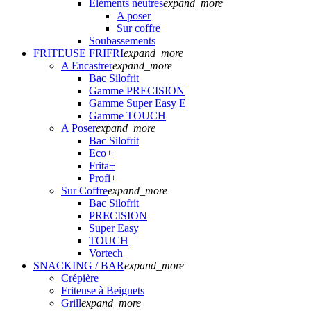
Eléments neutres
expand_more
A poser
Sur coffre
Soubassements
FRITEUSE FRIFRI
expand_more
A Encastrer
expand_more
Bac Silofrit
Gamme PRECISION
Gamme Super Easy E
Gamme TOUCH
A Poser
expand_more
Bac Silofrit
Eco+
Frita+
Profi+
Sur Coffre
expand_more
Bac Silofrit
PRECISION
Super Easy
TOUCH
Vortech
SNACKING / BAR
expand_more
Crépière
Friteuse à Beignets
Grill
expand_more