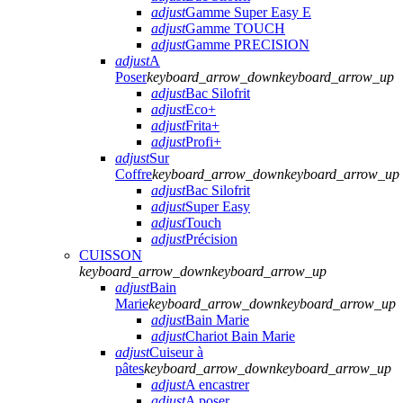
adjust
Gamme Super Easy E
adjust
Gamme TOUCH
adjust
Gamme PRECISION
adjust
A
Poser
keyboard_arrow_down
keyboard_arrow_up
adjust
Bac Silofrit
adjust
Eco+
adjust
Frita+
adjust
Profi+
adjust
Sur
Coffre
keyboard_arrow_down
keyboard_arrow_up
adjust
Bac Silofrit
adjust
Super Easy
adjust
Touch
adjust
Précision
CUISSON
keyboard_arrow_down
keyboard_arrow_up
adjust
Bain
Marie
keyboard_arrow_down
keyboard_arrow_up
adjust
Bain Marie
adjust
Chariot Bain Marie
adjust
Cuiseur à
pâtes
keyboard_arrow_down
keyboard_arrow_up
adjust
A encastrer
adjust
A poser