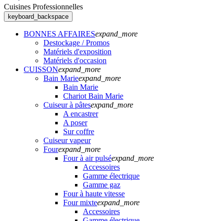
Cuisines Professionnelles
keyboard_backspace
BONNES AFFAIRES
expand_more
Destockage / Promos
Matériels d'exposition
Matériels d'occasion
CUISSON
expand_more
Bain Marie
expand_more
Bain Marie
Chariot Bain Marie
Cuiseur à pâtes
expand_more
A encastrer
A poser
Sur coffre
Cuiseur vapeur
Four
expand_more
Four à air pulsé
expand_more
Accessoires
Gamme électrique
Gamme gaz
Four à haute vitesse
Four mixte
expand_more
Accessoires
Gamme électrique