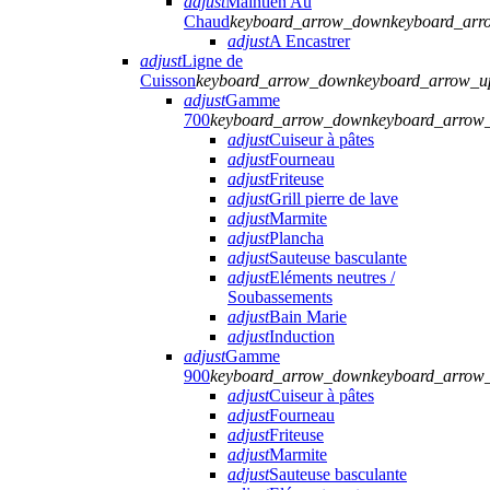
adjust
Maintien Au
Chaud
keyboard_arrow_down
keyboard_arr
adjust
A Encastrer
adjust
Ligne de
Cuisson
keyboard_arrow_down
keyboard_arrow_u
adjust
Gamme
700
keyboard_arrow_down
keyboard_arrow
adjust
Cuiseur à pâtes
adjust
Fourneau
adjust
Friteuse
adjust
Grill pierre de lave
adjust
Marmite
adjust
Plancha
adjust
Sauteuse basculante
adjust
Eléments neutres /
Soubassements
adjust
Bain Marie
adjust
Induction
adjust
Gamme
900
keyboard_arrow_down
keyboard_arrow
adjust
Cuiseur à pâtes
adjust
Fourneau
adjust
Friteuse
adjust
Marmite
adjust
Sauteuse basculante