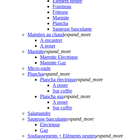
Elément neutre
Fourneau
Friteuse
Marmite
Plancha
Sauteuse basculante
Maintien au chaud
expand_more
A encastrer
A poser
Marmite
expand_more
Marmite Electrique
Marmite Gaz
Micro-onde
Plancha
expand_more
Plancha électrique
expand_more
A poser
Sur coffre
Plancha gaz
expand_more
A poser
Sur coffre
Salamandre
Sauteuse basculante
expand_more
Electrique
Gaz
Soubassements + Eléments neutres
expand_more