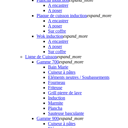
Plancha induction
expand_more
A encastrer
A poser
Plaque de cuisson induction
expand_more
A encastrer
A poser
Sur coffre
Wok induction
expand_more
A encastrer
A poser
Sur coffre
Ligne de Cuisson
expand_more
Gamme 700
expand_more
Bain Marie
Cuiseur à pâtes
Eléments neutres / Soubassements
Fourneau
Friteuse
Grill pierre de lave
Induction
Marmite
Plancha
Sauteuse basculante
Gamme 900
expand_more
Cuiseur à pâtes