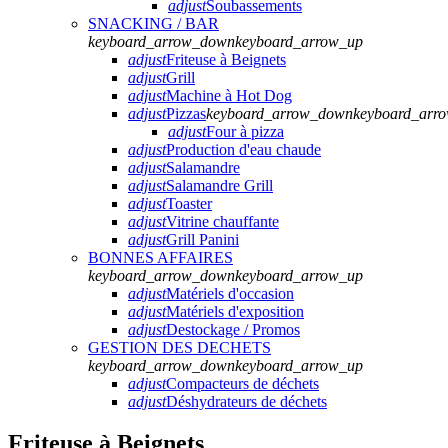
adjust
Soubassements
SNACKING / BAR
keyboard_arrow_down
keyboard_arrow_up
adjust
Friteuse à Beignets
adjust
Grill
adjust
Machine à Hot Dog
adjust
Pizzas
keyboard_arrow_down
keyboard_arr
adjust
Four à pizza
adjust
Production d'eau chaude
adjust
Salamandre
adjust
Salamandre Grill
adjust
Toaster
adjust
Vitrine chauffante
adjust
Grill Panini
BONNES AFFAIRES
keyboard_arrow_down
keyboard_arrow_up
adjust
Matériels d'occasion
adjust
Matériels d'exposition
adjust
Destockage / Promos
GESTION DES DECHETS
keyboard_arrow_down
keyboard_arrow_up
adjust
Compacteurs de déchets
adjust
Déshydrateurs de déchets
Friteuse à Beignets