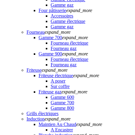
Gamme gaz
Four pâtisserie
expand_more
Accessoires
Gamme électrique
Gamme gaz
Fourneau
expand_more
Gamme 700
expand_more
Fourneau électrique
Fourneau gaz
Gamme 900
expand_more
Fourneau électrique
Fourneau gaz
Friteuse
expand_more
Friteuse électrique
expand_more
A poser
Sur coffre
Friteuse gaz
expand_more
Gamme 600
Gamme 700
Gamme 800
Grills électriques
Induction
expand_more
Maintien Au Chaud
expand_more
A Encastrer