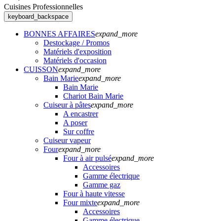
Cuisines Professionnelles
keyboard_backspace
BONNES AFFAIRES
expand_more
Destockage / Promos
Matériels d'exposition
Matériels d'occasion
CUISSON
expand_more
Bain Marie
expand_more
Bain Marie
Chariot Bain Marie
Cuiseur à pâtes
expand_more
A encastrer
A poser
Sur coffre
Cuiseur vapeur
Four
expand_more
Four à air pulsé
expand_more
Accessoires
Gamme électrique
Gamme gaz
Four à haute vitesse
Four mixte
expand_more
Accessoires
Gamme électrique