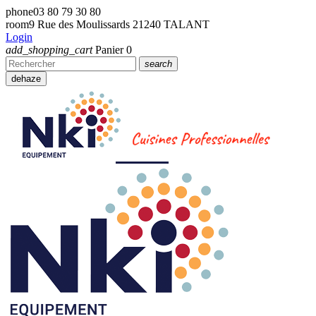
phone
03 80 79 30 80
room
9 Rue des Moulissards 21240 TALANT
Login
add_shopping_cart
Panier
0
search
dehaze