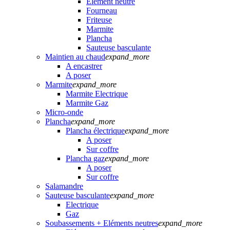
Elément neutre
Fourneau
Friteuse
Marmite
Plancha
Sauteuse basculante
Maintien au chaud
expand_more
A encastrer
A poser
Marmite
expand_more
Marmite Electrique
Marmite Gaz
Micro-onde
Plancha
expand_more
Plancha électrique
expand_more
A poser
Sur coffre
Plancha gaz
expand_more
A poser
Sur coffre
Salamandre
Sauteuse basculante
expand_more
Electrique
Gaz
Soubassements + Eléments neutres
expand_more