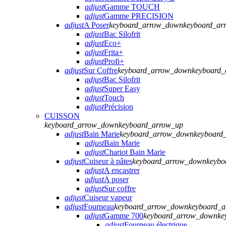
adjust
Gamme TOUCH
adjust
Gamme PRECISION
adjust
A Poser
keyboard_arrow_down
keyboard_ar
adjust
Bac Silofrit
adjust
Eco+
adjust
Frita+
adjust
Profi+
adjust
Sur Coffre
keyboard_arrow_down
keyboard_
adjust
Bac Silofrit
adjust
Super Easy
adjust
Touch
adjust
Précision
CUISSON
keyboard_arrow_down
keyboard_arrow_up
adjust
Bain Marie
keyboard_arrow_down
keyboard
adjust
Bain Marie
adjust
Chariot Bain Marie
adjust
Cuiseur à pâtes
keyboard_arrow_down
keybo
adjust
A encastrer
adjust
A poser
adjust
Sur coffre
adjust
Cuiseur vapeur
adjust
Fourneau
keyboard_arrow_down
keyboard_
adjust
Gamme 700
keyboard_arrow_down
ke
adjust
Fourneau électrique