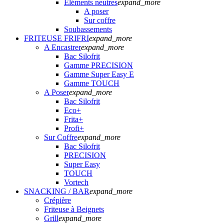
Eléments neutres
expand_more
A poser
Sur coffre
Soubassements
FRITEUSE FRIFRI
expand_more
A Encastrer
expand_more
Bac Silofrit
Gamme PRECISION
Gamme Super Easy E
Gamme TOUCH
A Poser
expand_more
Bac Silofrit
Eco+
Frita+
Profi+
Sur Coffre
expand_more
Bac Silofrit
PRECISION
Super Easy
TOUCH
Vortech
SNACKING / BAR
expand_more
Crépière
Friteuse à Beignets
Grill
expand_more