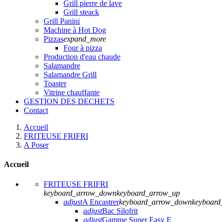
Grill pierre de lave
Grill steack
Grill Panini
Machine à Hot Dog
Pizzas
expand_more
Four à pizza
Production d'eau chaude
Salamandre
Salamandre Grill
Toaster
Vitrine chauffante
GESTION DES DECHETS
Contact
Accueil
FRITEUSE FRIFRI
A Poser
Accueil
FRITEUSE FRIFRI
keyboard_arrow_down
keyboard_arrow_up
adjust
A Encastrer
keyboard_arrow_down
keyboard
adjust
Bac Silofrit
adjust
Gamme Super Easy E