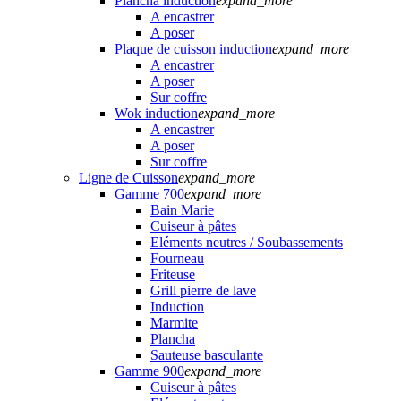
Plancha induction
expand_more
A encastrer
A poser
Plaque de cuisson induction
expand_more
A encastrer
A poser
Sur coffre
Wok induction
expand_more
A encastrer
A poser
Sur coffre
Ligne de Cuisson
expand_more
Gamme 700
expand_more
Bain Marie
Cuiseur à pâtes
Eléments neutres / Soubassements
Fourneau
Friteuse
Grill pierre de lave
Induction
Marmite
Plancha
Sauteuse basculante
Gamme 900
expand_more
Cuiseur à pâtes