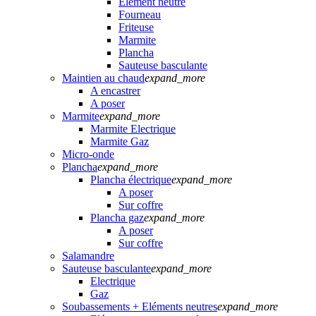
Elément neutre
Fourneau
Friteuse
Marmite
Plancha
Sauteuse basculante
Maintien au chaud
expand_more
A encastrer
A poser
Marmite
expand_more
Marmite Electrique
Marmite Gaz
Micro-onde
Plancha
expand_more
Plancha électrique
expand_more
A poser
Sur coffre
Plancha gaz
expand_more
A poser
Sur coffre
Salamandre
Sauteuse basculante
expand_more
Electrique
Gaz
Soubassements + Eléments neutres
expand_more