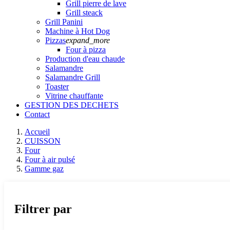
Grill pierre de lave
Grill steack
Grill Panini
Machine à Hot Dog
Pizzas
expand_more
Four à pizza
Production d'eau chaude
Salamandre
Salamandre Grill
Toaster
Vitrine chauffante
GESTION DES DECHETS
Contact
Accueil
CUISSON
Four
Four à air pulsé
Gamme gaz
Filtrer par