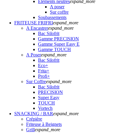
Eléments neutres
expand_more
A poser
Sur coffre
Soubassements
FRITEUSE FRIFRI
expand_more
A Encastrer
expand_more
Bac Silofrit
Gamme PRECISION
Gamme Super Easy E
Gamme TOUCH
A Poser
expand_more
Bac Silofrit
Eco+
Frita+
Profi+
Sur Coffre
expand_more
Bac Silofrit
PRECISION
Super Easy
TOUCH
Vortech
SNACKING / BAR
expand_more
Crépière
Friteuse à Beignets
Grill
expand_more