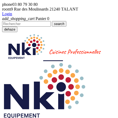
phone
03 80 79 30 80
room
9 Rue des Moulissards 21240 TALANT
Login
add_shopping_cart
Panier
0
search
dehaze