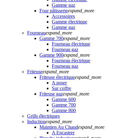
Gamme gaz
Four pâtisserie
expand_more
Accessoires
Gamme électrique
Gamme gaz
Fourneau
expand_more
Gamme 700
expand_more
Fourneau électrique
Fourneau gaz
Gamme 900
expand_more
Fourneau électrique
Fourneau gaz
Friteuse
expand_more
Friteuse électrique
expand_more
A poser
Sur coffre
Friteuse gaz
expand_more
Gamme 600
Gamme 700
Gamme 800
Grills électriques
Induction
expand_more
Maintien Au Chaud
expand_more
A Encastrer