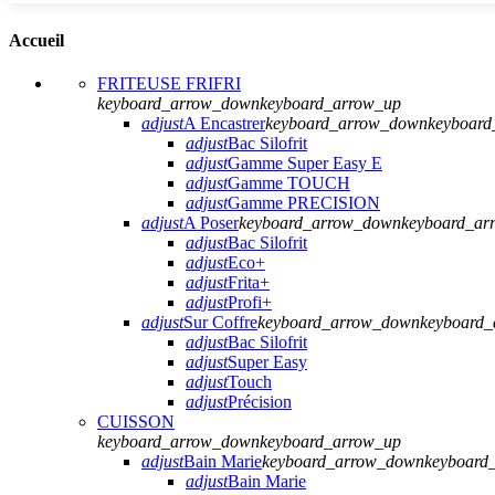
Accueil
FRITEUSE FRIFRI
keyboard_arrow_down
keyboard_arrow_up
adjust
A Encastrer
keyboard_arrow_down
keyboard
adjust
Bac Silofrit
adjust
Gamme Super Easy E
adjust
Gamme TOUCH
adjust
Gamme PRECISION
adjust
A Poser
keyboard_arrow_down
keyboard_ar
adjust
Bac Silofrit
adjust
Eco+
adjust
Frita+
adjust
Profi+
adjust
Sur Coffre
keyboard_arrow_down
keyboard_
adjust
Bac Silofrit
adjust
Super Easy
adjust
Touch
adjust
Précision
CUISSON
keyboard_arrow_down
keyboard_arrow_up
adjust
Bain Marie
keyboard_arrow_down
keyboard
adjust
Bain Marie