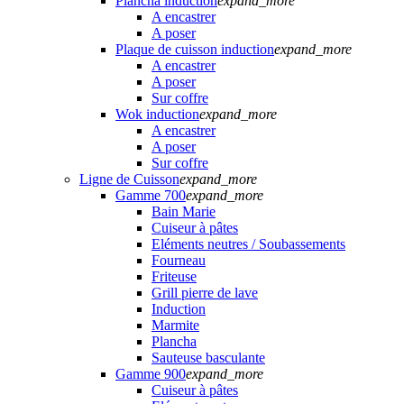
Plancha induction
expand_more
A encastrer
A poser
Plaque de cuisson induction
expand_more
A encastrer
A poser
Sur coffre
Wok induction
expand_more
A encastrer
A poser
Sur coffre
Ligne de Cuisson
expand_more
Gamme 700
expand_more
Bain Marie
Cuiseur à pâtes
Eléments neutres / Soubassements
Fourneau
Friteuse
Grill pierre de lave
Induction
Marmite
Plancha
Sauteuse basculante
Gamme 900
expand_more
Cuiseur à pâtes