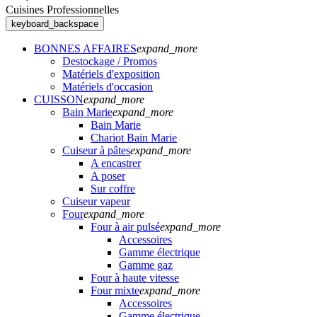
Cuisines Professionnelles
keyboard_backspace
BONNES AFFAIRES
expand_more
Destockage / Promos
Matériels d'exposition
Matériels d'occasion
CUISSON
expand_more
Bain Marie
expand_more
Bain Marie
Chariot Bain Marie
Cuiseur à pâtes
expand_more
A encastrer
A poser
Sur coffre
Cuiseur vapeur
Four
expand_more
Four à air pulsé
expand_more
Accessoires
Gamme électrique
Gamme gaz
Four à haute vitesse
Four mixte
expand_more
Accessoires
Gamme électrique