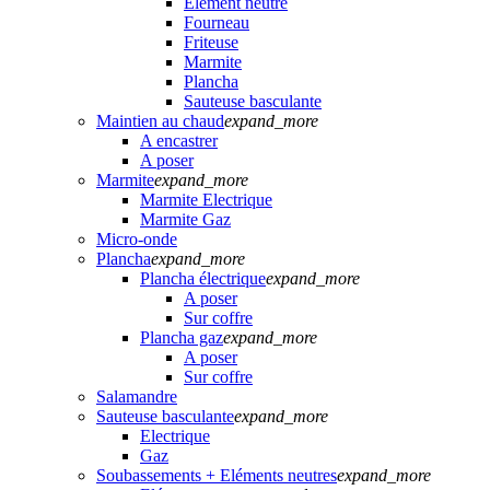
Elément neutre
Fourneau
Friteuse
Marmite
Plancha
Sauteuse basculante
Maintien au chaud
expand_more
A encastrer
A poser
Marmite
expand_more
Marmite Electrique
Marmite Gaz
Micro-onde
Plancha
expand_more
Plancha électrique
expand_more
A poser
Sur coffre
Plancha gaz
expand_more
A poser
Sur coffre
Salamandre
Sauteuse basculante
expand_more
Electrique
Gaz
Soubassements + Eléments neutres
expand_more