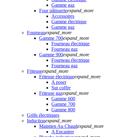
Gamme gaz
Four pâtisserie
expand_more
Accessoires
Gamme électrique
Gamme gaz
Fourneau
expand_more
Gamme 700
expand_more
Fourneau électrique
Fourneau gaz
Gamme 900
expand_more
Fourneau électrique
Fourneau gaz
Friteuse
expand_more
Friteuse électrique
expand_more
A poser
Sur coffre
Friteuse gaz
expand_more
Gamme 600
Gamme 700
Gamme 800
Grills électriques
Induction
expand_more
Maintien Au Chaud
expand_more
A Encastrer