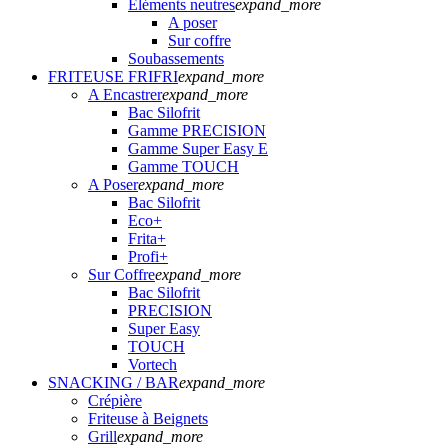
Eléments neutres
expand_more
A poser
Sur coffre
Soubassements
FRITEUSE FRIFRI
expand_more
A Encastrer
expand_more
Bac Silofrit
Gamme PRECISION
Gamme Super Easy E
Gamme TOUCH
A Poser
expand_more
Bac Silofrit
Eco+
Frita+
Profi+
Sur Coffre
expand_more
Bac Silofrit
PRECISION
Super Easy
TOUCH
Vortech
SNACKING / BAR
expand_more
Crépière
Friteuse à Beignets
Grill
expand_more