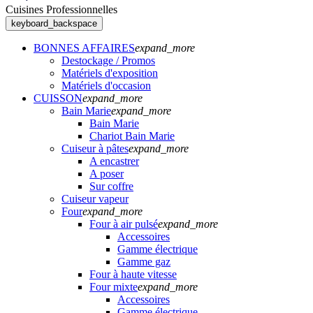
Cuisines Professionnelles
keyboard_backspace
BONNES AFFAIRES
expand_more
Destockage / Promos
Matériels d'exposition
Matériels d'occasion
CUISSON
expand_more
Bain Marie
expand_more
Bain Marie
Chariot Bain Marie
Cuiseur à pâtes
expand_more
A encastrer
A poser
Sur coffre
Cuiseur vapeur
Four
expand_more
Four à air pulsé
expand_more
Accessoires
Gamme électrique
Gamme gaz
Four à haute vitesse
Four mixte
expand_more
Accessoires
Gamme électrique