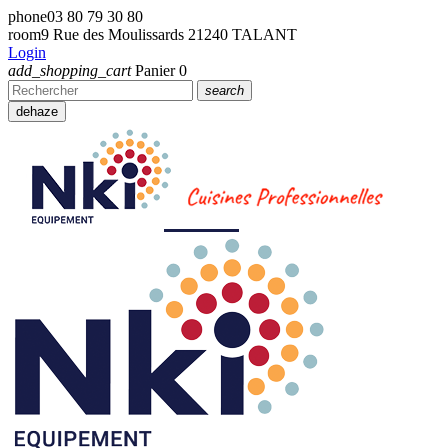
phone
03 80 79 30 80
room
9 Rue des Moulissards 21240 TALANT
Login
add_shopping_cart
Panier
0
search
dehaze