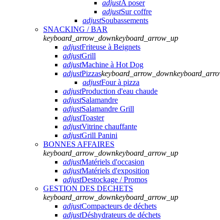
adjust
A poser
adjust
Sur coffre
adjust
Soubassements
SNACKING / BAR
keyboard_arrow_down
keyboard_arrow_up
adjust
Friteuse à Beignets
adjust
Grill
adjust
Machine à Hot Dog
adjust
Pizzas
keyboard_arrow_down
keyboard_arr
adjust
Four à pizza
adjust
Production d'eau chaude
adjust
Salamandre
adjust
Salamandre Grill
adjust
Toaster
adjust
Vitrine chauffante
adjust
Grill Panini
BONNES AFFAIRES
keyboard_arrow_down
keyboard_arrow_up
adjust
Matériels d'occasion
adjust
Matériels d'exposition
adjust
Destockage / Promos
GESTION DES DECHETS
keyboard_arrow_down
keyboard_arrow_up
adjust
Compacteurs de déchets
adjust
Déshydrateurs de déchets