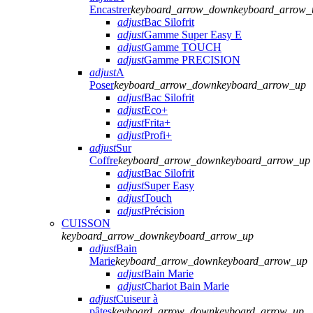
Encastrer
keyboard_arrow_down
keyboard_arrow_
adjust
Bac Silofrit
adjust
Gamme Super Easy E
adjust
Gamme TOUCH
adjust
Gamme PRECISION
adjust
A
Poser
keyboard_arrow_down
keyboard_arrow_up
adjust
Bac Silofrit
adjust
Eco+
adjust
Frita+
adjust
Profi+
adjust
Sur
Coffre
keyboard_arrow_down
keyboard_arrow_up
adjust
Bac Silofrit
adjust
Super Easy
adjust
Touch
adjust
Précision
CUISSON
keyboard_arrow_down
keyboard_arrow_up
adjust
Bain
Marie
keyboard_arrow_down
keyboard_arrow_up
adjust
Bain Marie
adjust
Chariot Bain Marie
adjust
Cuiseur à
pâtes
keyboard_arrow_down
keyboard_arrow_up