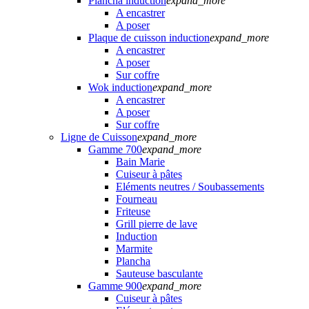
Plancha induction
expand_more
A encastrer
A poser
Plaque de cuisson induction
expand_more
A encastrer
A poser
Sur coffre
Wok induction
expand_more
A encastrer
A poser
Sur coffre
Ligne de Cuisson
expand_more
Gamme 700
expand_more
Bain Marie
Cuiseur à pâtes
Eléments neutres / Soubassements
Fourneau
Friteuse
Grill pierre de lave
Induction
Marmite
Plancha
Sauteuse basculante
Gamme 900
expand_more
Cuiseur à pâtes