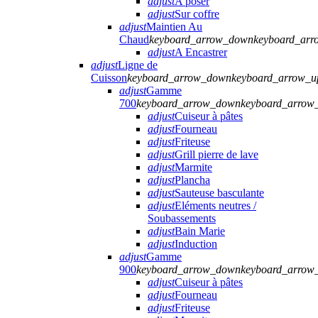
adjust
A poser
adjust
Sur coffre
adjust
Maintien Au
Chaud
keyboard_arrow_down
keyboard_arr
adjust
A Encastrer
adjust
Ligne de
Cuisson
keyboard_arrow_down
keyboard_arrow_u
adjust
Gamme
700
keyboard_arrow_down
keyboard_arrow
adjust
Cuiseur à pâtes
adjust
Fourneau
adjust
Friteuse
adjust
Grill pierre de lave
adjust
Marmite
adjust
Plancha
adjust
Sauteuse basculante
adjust
Eléments neutres /
Soubassements
adjust
Bain Marie
adjust
Induction
adjust
Gamme
900
keyboard_arrow_down
keyboard_arrow
adjust
Cuiseur à pâtes
adjust
Fourneau
adjust
Friteuse