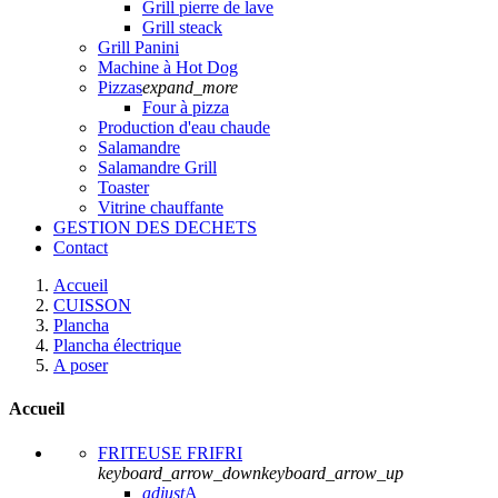
Grill pierre de lave
Grill steack
Grill Panini
Machine à Hot Dog
Pizzas
expand_more
Four à pizza
Production d'eau chaude
Salamandre
Salamandre Grill
Toaster
Vitrine chauffante
GESTION DES DECHETS
Contact
Accueil
CUISSON
Plancha
Plancha électrique
A poser
Accueil
FRITEUSE FRIFRI
keyboard_arrow_down
keyboard_arrow_up
adjust
A