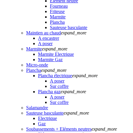
Elément neutre
Fourneau
Friteuse
Marmite
Plancha
Sauteuse basculante
Maintien au chaud
expand_more
A encastrer
A poser
Marmite
expand_more
Marmite Electrique
Marmite Gaz
Micro-onde
Plancha
expand_more
Plancha électrique
expand_more
A poser
Sur coffre
Plancha gaz
expand_more
A poser
Sur coffre
Salamandre
Sauteuse basculante
expand_more
Electrique
Gaz
Soubassements + Eléments neutres
expand_more