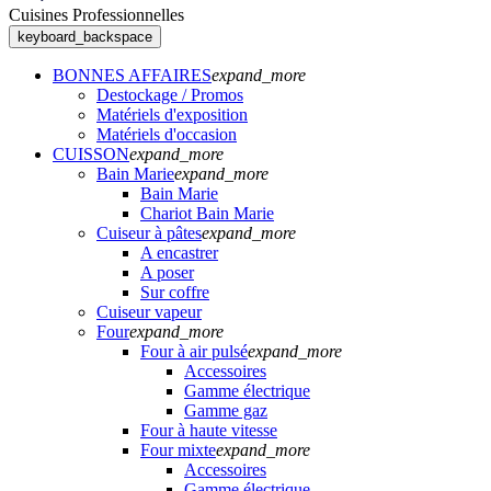
Cuisines Professionnelles
keyboard_backspace
BONNES AFFAIRES
expand_more
Destockage / Promos
Matériels d'exposition
Matériels d'occasion
CUISSON
expand_more
Bain Marie
expand_more
Bain Marie
Chariot Bain Marie
Cuiseur à pâtes
expand_more
A encastrer
A poser
Sur coffre
Cuiseur vapeur
Four
expand_more
Four à air pulsé
expand_more
Accessoires
Gamme électrique
Gamme gaz
Four à haute vitesse
Four mixte
expand_more
Accessoires
Gamme électrique