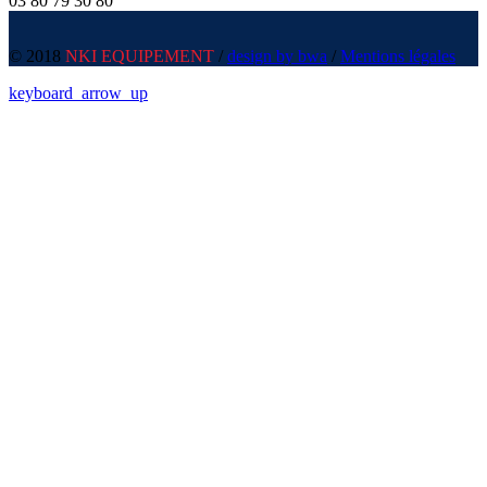
03 80 79 30 80
© 2018
NKI EQUIPEMENT
/
design by bwa
/
Mentions légales
keyboard_arrow_up