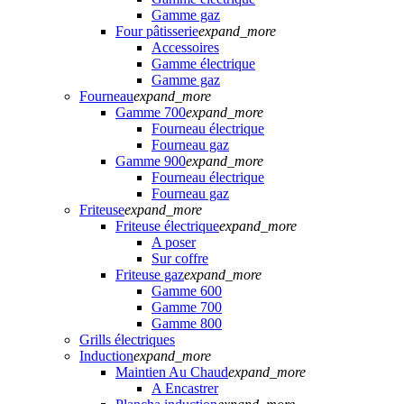
Gamme gaz
Four pâtisserie
expand_more
Accessoires
Gamme électrique
Gamme gaz
Fourneau
expand_more
Gamme 700
expand_more
Fourneau électrique
Fourneau gaz
Gamme 900
expand_more
Fourneau électrique
Fourneau gaz
Friteuse
expand_more
Friteuse électrique
expand_more
A poser
Sur coffre
Friteuse gaz
expand_more
Gamme 600
Gamme 700
Gamme 800
Grills électriques
Induction
expand_more
Maintien Au Chaud
expand_more
A Encastrer