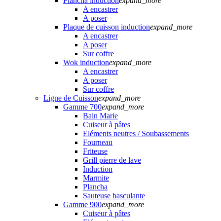
Plancha induction
expand_more
A encastrer
A poser
Plaque de cuisson induction
expand_more
A encastrer
A poser
Sur coffre
Wok induction
expand_more
A encastrer
A poser
Sur coffre
Ligne de Cuisson
expand_more
Gamme 700
expand_more
Bain Marie
Cuiseur à pâtes
Eléments neutres / Soubassements
Fourneau
Friteuse
Grill pierre de lave
Induction
Marmite
Plancha
Sauteuse basculante
Gamme 900
expand_more
Cuiseur à pâtes