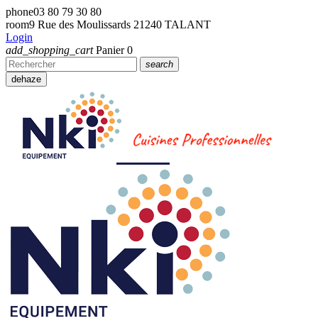
phone
03 80 79 30 80
room
9 Rue des Moulissards 21240 TALANT
Login
add_shopping_cart
Panier
0
search
dehaze