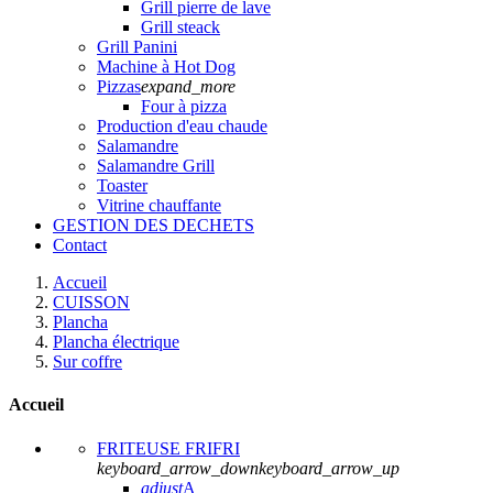
Grill pierre de lave
Grill steack
Grill Panini
Machine à Hot Dog
Pizzas
expand_more
Four à pizza
Production d'eau chaude
Salamandre
Salamandre Grill
Toaster
Vitrine chauffante
GESTION DES DECHETS
Contact
Accueil
CUISSON
Plancha
Plancha électrique
Sur coffre
Accueil
FRITEUSE FRIFRI
keyboard_arrow_down
keyboard_arrow_up
adjust
A