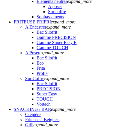
Eléments neutres
expand_more
A poser
Sur coffre
Soubassements
FRITEUSE FRIFRI
expand_more
A Encastrer
expand_more
Bac Silofrit
Gamme PRECISION
Gamme Super Easy E
Gamme TOUCH
A Poser
expand_more
Bac Silofrit
Eco+
Frita+
Profi+
Sur Coffre
expand_more
Bac Silofrit
PRECISION
Super Easy
TOUCH
Vortech
SNACKING / BAR
expand_more
Crépière
Friteuse à Beignets
Grill
expand_more