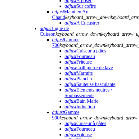
adjust
A poser
adjust
Sur coffre
adjust
Maintien Au
Chaud
keyboard_arrow_down
keyboard_arr
adjust
A Encastrer
adjust
Ligne de
Cuisson
keyboard_arrow_down
keyboard_arrow_u
adjust
Gamme
700
keyboard_arrow_down
keyboard_arrow
adjust
Cuiseur à pâtes
adjust
Fourneau
adjust
Friteuse
adjust
Grill pierre de lave
adjust
Marmite
adjust
Plancha
adjust
Sauteuse basculante
adjust
Eléments neutres /
Soubassements
adjust
Bain Marie
adjust
Induction
adjust
Gamme
900
keyboard_arrow_down
keyboard_arrow
adjust
Cuiseur à pâtes
adjust
Fourneau
adjust
Friteuse