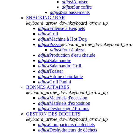
adjust
A poser
adjust
Sur coffre
adjust
Soubassements
SNACKING / BAR
keyboard_arrow_down
keyboard_arrow_up
adjust
Friteuse à Beignets
adjust
Grill
adjust
Machine à Hot Dog
adjust
Pizzas
keyboard_arrow_down
keyboard_arr
adjust
Four à pizza
adjust
Production d'eau chaude
adjust
Salamandre
adjust
Salamandre Grill
adjust
Toaster
adjust
Vitrine chauffante
adjust
Grill Panini
BONNES AFFAIRES
keyboard_arrow_down
keyboard_arrow_up
adjust
Matériels d'occasion
adjust
Matériels d'exposition
adjust
Destockage / Promos
GESTION DES DECHETS
keyboard_arrow_down
keyboard_arrow_up
adjust
Compacteurs de déchets
adjust
Déshydrateurs de déchets