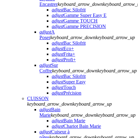
Encastrer
keyboard_arrow_down
keyboard_arrow_
adjust
Bac Silofrit
adjust
Gamme Super Easy E
adjust
Gamme TOUCH
adjust
Gamme PRECISION
adjust
A
Poser
keyboard_arrow_down
keyboard_arrow_up
adjust
Bac Silofrit
adjust
Eco+
adjust
Frita+
adjust
Profi+
adjust
Sur
Coffre
keyboard_arrow_down
keyboard_arrow_up
adjust
Bac Silofrit
adjust
Super Easy
adjust
Touch
adjust
Précision
CUISSON
keyboard_arrow_down
keyboard_arrow_up
adjust
Bain
Marie
keyboard_arrow_down
keyboard_arrow_up
adjust
Bain Marie
adjust
Chariot Bain Marie
adjust
Cuiseur à
pâtes
keyboard_arrow_down
keyboard_arrow_up