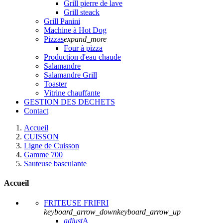
Grill pierre de lave
Grill steack
Grill Panini
Machine à Hot Dog
Pizzas
expand_more
Four à pizza
Production d'eau chaude
Salamandre
Salamandre Grill
Toaster
Vitrine chauffante
GESTION DES DECHETS
Contact
Accueil
CUISSON
Ligne de Cuisson
Gamme 700
Sauteuse basculante
Accueil
FRITEUSE FRIFRI
keyboard_arrow_down
keyboard_arrow_up
adjust
A