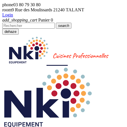
phone
03 80 79 30 80
room
9 Rue des Moulissards 21240 TALANT
Login
add_shopping_cart
Panier
0
search
dehaze