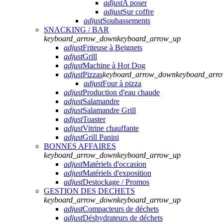
adjust
A poser
adjust
Sur coffre
adjust
Soubassements
SNACKING / BAR
keyboard_arrow_down
keyboard_arrow_up
adjust
Friteuse à Beignets
adjust
Grill
adjust
Machine à Hot Dog
adjust
Pizzas
keyboard_arrow_down
keyboard_arr
adjust
Four à pizza
adjust
Production d'eau chaude
adjust
Salamandre
adjust
Salamandre Grill
adjust
Toaster
adjust
Vitrine chauffante
adjust
Grill Panini
BONNES AFFAIRES
keyboard_arrow_down
keyboard_arrow_up
adjust
Matériels d'occasion
adjust
Matériels d'exposition
adjust
Destockage / Promos
GESTION DES DECHETS
keyboard_arrow_down
keyboard_arrow_up
adjust
Compacteurs de déchets
adjust
Déshydrateurs de déchets