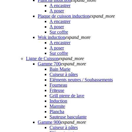
Plancha induction
expand_more
A encastrer
A poser
Plaque de cuisson induction
expand_more
A encastrer
A poser
Sur coffre
Wok induction
expand_more
A encastrer
A poser
Sur coffre
Ligne de Cuisson
expand_more
Gamme 700
expand_more
Bain Marie
Cuiseur à pâtes
Eléments neutres / Soubassements
Fourneau
Friteuse
Grill pierre de lave
Induction
Marmite
Plancha
Sauteuse basculante
Gamme 900
expand_more
Cuiseur à pâtes