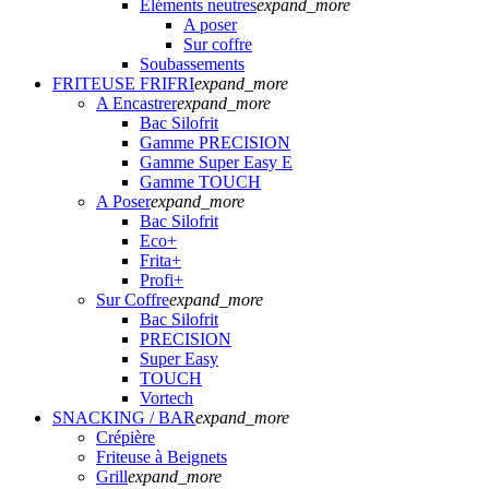
Eléments neutres
expand_more
A poser
Sur coffre
Soubassements
FRITEUSE FRIFRI
expand_more
A Encastrer
expand_more
Bac Silofrit
Gamme PRECISION
Gamme Super Easy E
Gamme TOUCH
A Poser
expand_more
Bac Silofrit
Eco+
Frita+
Profi+
Sur Coffre
expand_more
Bac Silofrit
PRECISION
Super Easy
TOUCH
Vortech
SNACKING / BAR
expand_more
Crépière
Friteuse à Beignets
Grill
expand_more