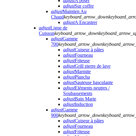
adjust
A poser
adjust
Sur coffre
adjust
Maintien Au
Chaud
keyboard_arrow_down
keyboard_arr
adjust
A Encastrer
adjust
Ligne de
Cuisson
keyboard_arrow_down
keyboard_arrow_u
adjust
Gamme
700
keyboard_arrow_down
keyboard_arrow
adjust
Cuiseur à pâtes
adjust
Fourneau
adjust
Friteuse
adjust
Grill pierre de lave
adjust
Marmite
adjust
Plancha
adjust
Sauteuse basculante
adjust
Eléments neutres /
Soubassements
adjust
Bain Marie
adjust
Induction
adjust
Gamme
900
keyboard_arrow_down
keyboard_arrow
adjust
Cuiseur à pâtes
adjust
Fourneau
adjust
Friteuse