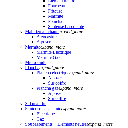
Elément neutre
Fourneau
Friteuse
Marmite
Plancha
Sauteuse basculante
Maintien au chaud
expand_more
A encastrer
A poser
Marmite
expand_more
Marmite Electrique
Marmite Gaz
Micro-onde
Plancha
expand_more
Plancha électrique
expand_more
A poser
Sur coffre
Plancha gaz
expand_more
A poser
Sur coffre
Salamandre
Sauteuse basculante
expand_more
Electrique
Gaz
Soubassements + Eléments neutres
expand_more