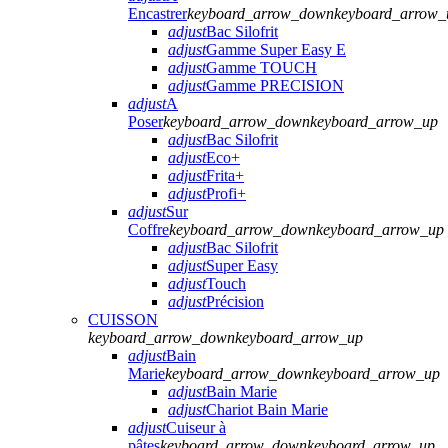
Encastrer
keyboard_arrow_down
keyboard_arrow_
adjust
Bac Silofrit
adjust
Gamme Super Easy E
adjust
Gamme TOUCH
adjust
Gamme PRECISION
adjust
A
Poser
keyboard_arrow_down
keyboard_arrow_up
adjust
Bac Silofrit
adjust
Eco+
adjust
Frita+
adjust
Profi+
adjust
Sur
Coffre
keyboard_arrow_down
keyboard_arrow_up
adjust
Bac Silofrit
adjust
Super Easy
adjust
Touch
adjust
Précision
CUISSON
keyboard_arrow_down
keyboard_arrow_up
adjust
Bain
Marie
keyboard_arrow_down
keyboard_arrow_up
adjust
Bain Marie
adjust
Chariot Bain Marie
adjust
Cuiseur à
pâtes
keyboard_arrow_down
keyboard_arrow_up