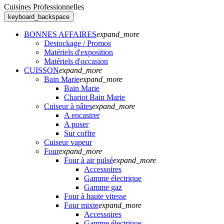
Cuisines Professionnelles
keyboard_backspace
BONNES AFFAIRES
expand_more
Destockage / Promos
Matériels d'exposition
Matériels d'occasion
CUISSON
expand_more
Bain Marie
expand_more
Bain Marie
Chariot Bain Marie
Cuiseur à pâtes
expand_more
A encastrer
A poser
Sur coffre
Cuiseur vapeur
Four
expand_more
Four à air pulsé
expand_more
Accessoires
Gamme électrique
Gamme gaz
Four à haute vitesse
Four mixte
expand_more
Accessoires
Gamme électrique