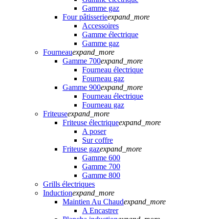
Gamme gaz
Four pâtisserie
expand_more
Accessoires
Gamme électrique
Gamme gaz
Fourneau
expand_more
Gamme 700
expand_more
Fourneau électrique
Fourneau gaz
Gamme 900
expand_more
Fourneau électrique
Fourneau gaz
Friteuse
expand_more
Friteuse électrique
expand_more
A poser
Sur coffre
Friteuse gaz
expand_more
Gamme 600
Gamme 700
Gamme 800
Grills électriques
Induction
expand_more
Maintien Au Chaud
expand_more
A Encastrer