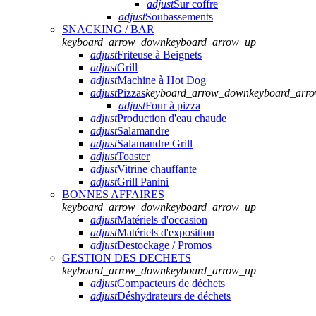
adjust
Sur coffre
adjust
Soubassements
SNACKING / BAR
keyboard_arrow_down
keyboard_arrow_up
adjust
Friteuse à Beignets
adjust
Grill
adjust
Machine à Hot Dog
adjust
Pizzas
keyboard_arrow_down
keyboard_arr
adjust
Four à pizza
adjust
Production d'eau chaude
adjust
Salamandre
adjust
Salamandre Grill
adjust
Toaster
adjust
Vitrine chauffante
adjust
Grill Panini
BONNES AFFAIRES
keyboard_arrow_down
keyboard_arrow_up
adjust
Matériels d'occasion
adjust
Matériels d'exposition
adjust
Destockage / Promos
GESTION DES DECHETS
keyboard_arrow_down
keyboard_arrow_up
adjust
Compacteurs de déchets
adjust
Déshydrateurs de déchets