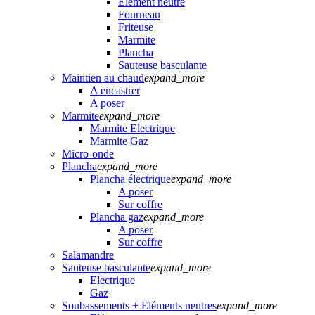
Elément neutre
Fourneau
Friteuse
Marmite
Plancha
Sauteuse basculante
Maintien au chaud
expand_more
A encastrer
A poser
Marmite
expand_more
Marmite Electrique
Marmite Gaz
Micro-onde
Plancha
expand_more
Plancha électrique
expand_more
A poser
Sur coffre
Plancha gaz
expand_more
A poser
Sur coffre
Salamandre
Sauteuse basculante
expand_more
Electrique
Gaz
Soubassements + Eléments neutres
expand_more