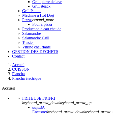
Grill pierre de lave
Grill steack
Grill Panini
Machine à Hot Dog
Pizzas
expand_more
Four à pizza
Production d'eau chaude
Salamandre
Salamandre Grill
Toaster
Vitrine chauffante
GESTION DES DECHETS
Contact
Accueil
CUISSON
Plancha
Plancha électrique
Accueil
FRITEUSE FRIFRI
keyboard_arrow_down
keyboard_arrow_up
adjust
A
Encastrer
keyboard_arrow_down
keyboard_arrow_