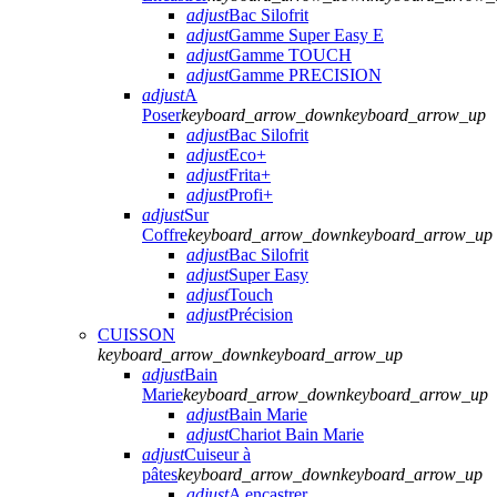
adjust
Bac Silofrit
adjust
Gamme Super Easy E
adjust
Gamme TOUCH
adjust
Gamme PRECISION
adjust
A
Poser
keyboard_arrow_down
keyboard_arrow_up
adjust
Bac Silofrit
adjust
Eco+
adjust
Frita+
adjust
Profi+
adjust
Sur
Coffre
keyboard_arrow_down
keyboard_arrow_up
adjust
Bac Silofrit
adjust
Super Easy
adjust
Touch
adjust
Précision
CUISSON
keyboard_arrow_down
keyboard_arrow_up
adjust
Bain
Marie
keyboard_arrow_down
keyboard_arrow_up
adjust
Bain Marie
adjust
Chariot Bain Marie
adjust
Cuiseur à
pâtes
keyboard_arrow_down
keyboard_arrow_up
adjust
A encastrer