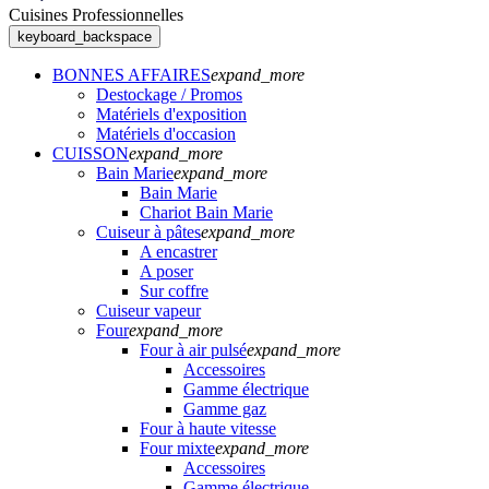
Cuisines Professionnelles
keyboard_backspace
BONNES AFFAIRES
expand_more
Destockage / Promos
Matériels d'exposition
Matériels d'occasion
CUISSON
expand_more
Bain Marie
expand_more
Bain Marie
Chariot Bain Marie
Cuiseur à pâtes
expand_more
A encastrer
A poser
Sur coffre
Cuiseur vapeur
Four
expand_more
Four à air pulsé
expand_more
Accessoires
Gamme électrique
Gamme gaz
Four à haute vitesse
Four mixte
expand_more
Accessoires
Gamme électrique