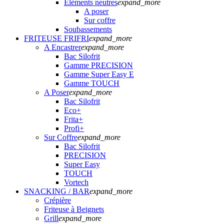
Eléments neutres
expand_more
A poser
Sur coffre
Soubassements
FRITEUSE FRIFRI
expand_more
A Encastrer
expand_more
Bac Silofrit
Gamme PRECISION
Gamme Super Easy E
Gamme TOUCH
A Poser
expand_more
Bac Silofrit
Eco+
Frita+
Profi+
Sur Coffre
expand_more
Bac Silofrit
PRECISION
Super Easy
TOUCH
Vortech
SNACKING / BAR
expand_more
Crépière
Friteuse à Beignets
Grill
expand_more