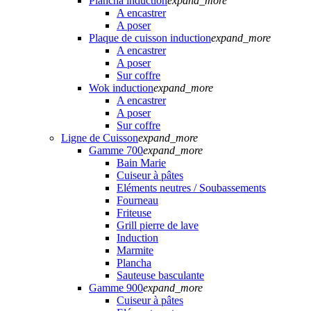
Plancha induction
expand_more
A encastrer
A poser
Plaque de cuisson induction
expand_more
A encastrer
A poser
Sur coffre
Wok induction
expand_more
A encastrer
A poser
Sur coffre
Ligne de Cuisson
expand_more
Gamme 700
expand_more
Bain Marie
Cuiseur à pâtes
Eléments neutres / Soubassements
Fourneau
Friteuse
Grill pierre de lave
Induction
Marmite
Plancha
Sauteuse basculante
Gamme 900
expand_more
Cuiseur à pâtes