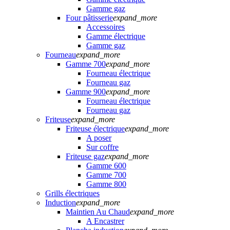
Gamme gaz
Four pâtisserie
expand_more
Accessoires
Gamme électrique
Gamme gaz
Fourneau
expand_more
Gamme 700
expand_more
Fourneau électrique
Fourneau gaz
Gamme 900
expand_more
Fourneau électrique
Fourneau gaz
Friteuse
expand_more
Friteuse électrique
expand_more
A poser
Sur coffre
Friteuse gaz
expand_more
Gamme 600
Gamme 700
Gamme 800
Grills électriques
Induction
expand_more
Maintien Au Chaud
expand_more
A Encastrer