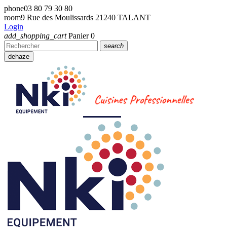
phone
03 80 79 30 80
room
9 Rue des Moulissards 21240 TALANT
Login
add_shopping_cart
Panier
0
search
dehaze