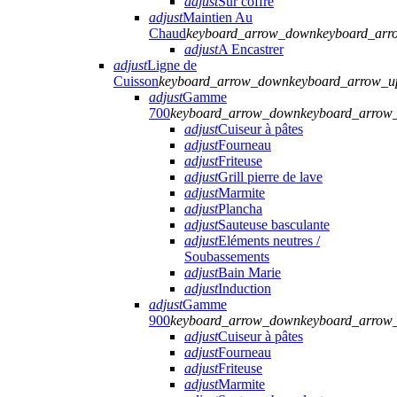
adjust
Sur coffre
adjust
Maintien Au
Chaud
keyboard_arrow_down
keyboard_arr
adjust
A Encastrer
adjust
Ligne de
Cuisson
keyboard_arrow_down
keyboard_arrow_u
adjust
Gamme
700
keyboard_arrow_down
keyboard_arrow
adjust
Cuiseur à pâtes
adjust
Fourneau
adjust
Friteuse
adjust
Grill pierre de lave
adjust
Marmite
adjust
Plancha
adjust
Sauteuse basculante
adjust
Eléments neutres /
Soubassements
adjust
Bain Marie
adjust
Induction
adjust
Gamme
900
keyboard_arrow_down
keyboard_arrow
adjust
Cuiseur à pâtes
adjust
Fourneau
adjust
Friteuse
adjust
Marmite