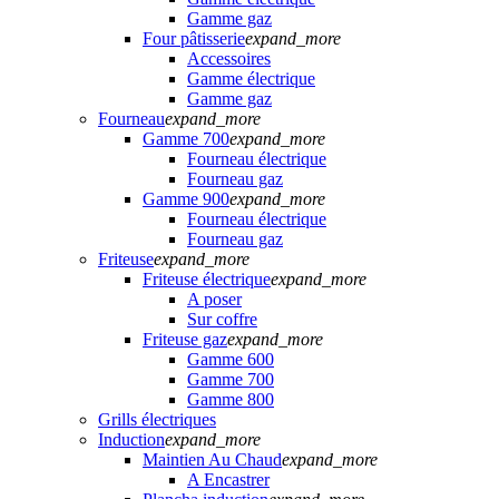
Gamme gaz
Four pâtisserie
expand_more
Accessoires
Gamme électrique
Gamme gaz
Fourneau
expand_more
Gamme 700
expand_more
Fourneau électrique
Fourneau gaz
Gamme 900
expand_more
Fourneau électrique
Fourneau gaz
Friteuse
expand_more
Friteuse électrique
expand_more
A poser
Sur coffre
Friteuse gaz
expand_more
Gamme 600
Gamme 700
Gamme 800
Grills électriques
Induction
expand_more
Maintien Au Chaud
expand_more
A Encastrer