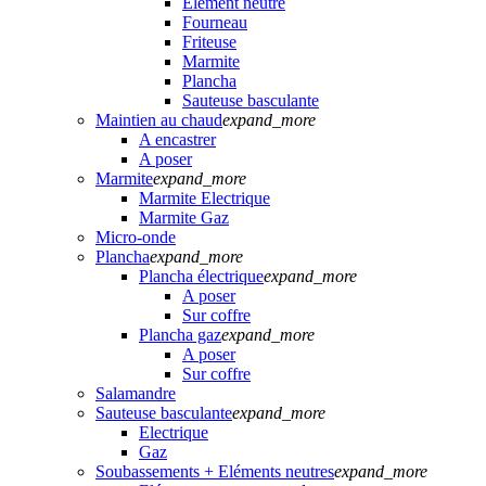
Elément neutre
Fourneau
Friteuse
Marmite
Plancha
Sauteuse basculante
Maintien au chaud
expand_more
A encastrer
A poser
Marmite
expand_more
Marmite Electrique
Marmite Gaz
Micro-onde
Plancha
expand_more
Plancha électrique
expand_more
A poser
Sur coffre
Plancha gaz
expand_more
A poser
Sur coffre
Salamandre
Sauteuse basculante
expand_more
Electrique
Gaz
Soubassements + Eléments neutres
expand_more