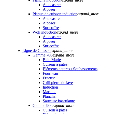
Plancha induction
expand_more
A encastrer
A poser
Plaque de cuisson induction
expand_more
A encastrer
A poser
Sur coffre
Wok induction
expand_more
A encastrer
A poser
Sur coffre
Ligne de Cuisson
expand_more
Gamme 700
expand_more
Bain Marie
Cuiseur à pâtes
Eléments neutres / Soubassements
Fourneau
Friteuse
Grill pierre de lave
Induction
Marmite
Plancha
Sauteuse basculante
Gamme 900
expand_more
Cuiseur à pâtes