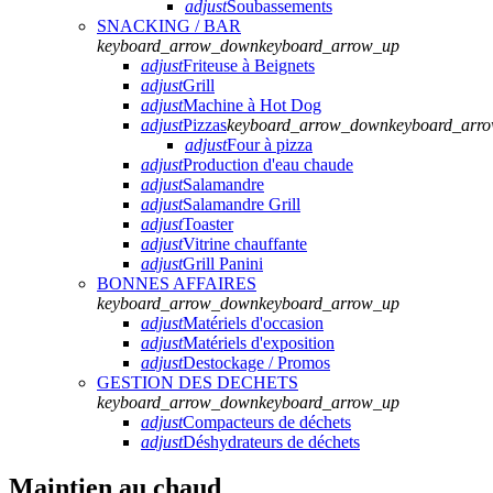
adjust
Soubassements
SNACKING / BAR
keyboard_arrow_down
keyboard_arrow_up
adjust
Friteuse à Beignets
adjust
Grill
adjust
Machine à Hot Dog
adjust
Pizzas
keyboard_arrow_down
keyboard_arr
adjust
Four à pizza
adjust
Production d'eau chaude
adjust
Salamandre
adjust
Salamandre Grill
adjust
Toaster
adjust
Vitrine chauffante
adjust
Grill Panini
BONNES AFFAIRES
keyboard_arrow_down
keyboard_arrow_up
adjust
Matériels d'occasion
adjust
Matériels d'exposition
adjust
Destockage / Promos
GESTION DES DECHETS
keyboard_arrow_down
keyboard_arrow_up
adjust
Compacteurs de déchets
adjust
Déshydrateurs de déchets
Maintien au chaud