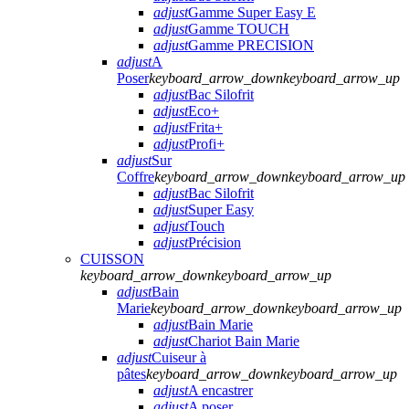
adjust
Gamme Super Easy E
adjust
Gamme TOUCH
adjust
Gamme PRECISION
adjust
A
Poser
keyboard_arrow_down
keyboard_arrow_up
adjust
Bac Silofrit
adjust
Eco+
adjust
Frita+
adjust
Profi+
adjust
Sur
Coffre
keyboard_arrow_down
keyboard_arrow_up
adjust
Bac Silofrit
adjust
Super Easy
adjust
Touch
adjust
Précision
CUISSON
keyboard_arrow_down
keyboard_arrow_up
adjust
Bain
Marie
keyboard_arrow_down
keyboard_arrow_up
adjust
Bain Marie
adjust
Chariot Bain Marie
adjust
Cuiseur à
pâtes
keyboard_arrow_down
keyboard_arrow_up
adjust
A encastrer
adjust
A poser