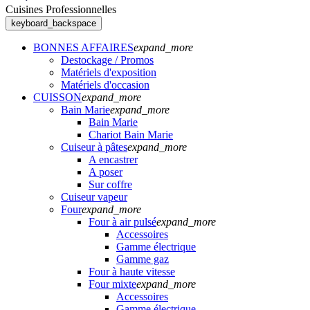
Cuisines Professionnelles
keyboard_backspace
BONNES AFFAIRES
expand_more
Destockage / Promos
Matériels d'exposition
Matériels d'occasion
CUISSON
expand_more
Bain Marie
expand_more
Bain Marie
Chariot Bain Marie
Cuiseur à pâtes
expand_more
A encastrer
A poser
Sur coffre
Cuiseur vapeur
Four
expand_more
Four à air pulsé
expand_more
Accessoires
Gamme électrique
Gamme gaz
Four à haute vitesse
Four mixte
expand_more
Accessoires
Gamme électrique