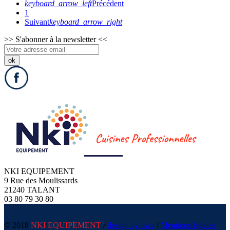
keyboard_arrow_left
Précédent
1
Suivant
keyboard_arrow_right
>>
S'abonner à la newsletter
<<
NKI EQUIPEMENT
9 Rue des Moulissards
21240 TALANT
03 80 79 30 80
© 2018
NKI EQUIPEMENT
/
design by bwa
/
Mentions légales