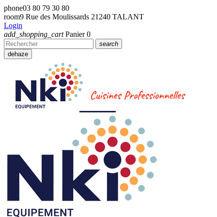
phone
03 80 79 30 80
room
9 Rue des Moulissards 21240 TALANT
Login
add_shopping_cart
Panier
0
search
dehaze