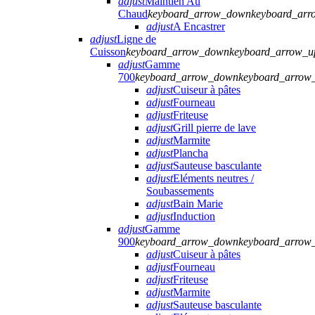
adjust
Maintien Au
Chaud
keyboard_arrow_down
keyboard_arr
adjust
A Encastrer
adjust
Ligne de
Cuisson
keyboard_arrow_down
keyboard_arrow_u
adjust
Gamme
700
keyboard_arrow_down
keyboard_arrow
adjust
Cuiseur à pâtes
adjust
Fourneau
adjust
Friteuse
adjust
Grill pierre de lave
adjust
Marmite
adjust
Plancha
adjust
Sauteuse basculante
adjust
Eléments neutres /
Soubassements
adjust
Bain Marie
adjust
Induction
adjust
Gamme
900
keyboard_arrow_down
keyboard_arrow
adjust
Cuiseur à pâtes
adjust
Fourneau
adjust
Friteuse
adjust
Marmite
adjust
Sauteuse basculante