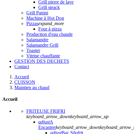
Grill pierre de lave
Grill steack
Grill Panini
Machine à Hot Dog
Pizzas
expand_more
Four à pizza
Production d'eau chaude
Salamandre
Salamandre Grill
Toaster
Vitrine chauffante
GESTION DES DECHETS
Contact
Accueil
CUISSON
Maintien au chaud
Accueil
FRITEUSE FRIFRI
keyboard_arrow_down
keyboard_arrow_up
adjust
A
Encastrer
keyboard_arrow_down
keyboard_arrow_
adjust
Bac Silofrit