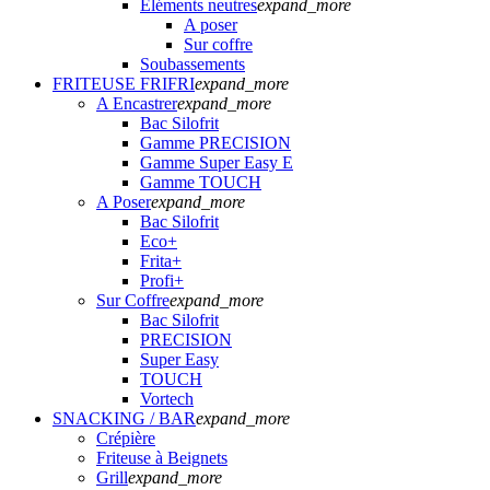
Eléments neutres
expand_more
A poser
Sur coffre
Soubassements
FRITEUSE FRIFRI
expand_more
A Encastrer
expand_more
Bac Silofrit
Gamme PRECISION
Gamme Super Easy E
Gamme TOUCH
A Poser
expand_more
Bac Silofrit
Eco+
Frita+
Profi+
Sur Coffre
expand_more
Bac Silofrit
PRECISION
Super Easy
TOUCH
Vortech
SNACKING / BAR
expand_more
Crépière
Friteuse à Beignets
Grill
expand_more