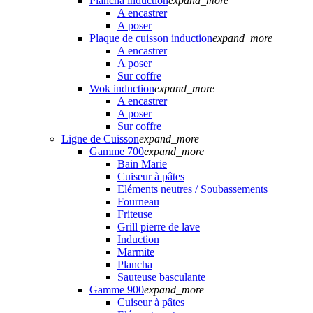
Plancha induction
expand_more
A encastrer
A poser
Plaque de cuisson induction
expand_more
A encastrer
A poser
Sur coffre
Wok induction
expand_more
A encastrer
A poser
Sur coffre
Ligne de Cuisson
expand_more
Gamme 700
expand_more
Bain Marie
Cuiseur à pâtes
Eléments neutres / Soubassements
Fourneau
Friteuse
Grill pierre de lave
Induction
Marmite
Plancha
Sauteuse basculante
Gamme 900
expand_more
Cuiseur à pâtes