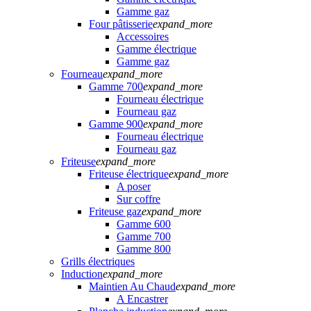
Gamme gaz
Four pâtisserie
expand_more
Accessoires
Gamme électrique
Gamme gaz
Fourneau
expand_more
Gamme 700
expand_more
Fourneau électrique
Fourneau gaz
Gamme 900
expand_more
Fourneau électrique
Fourneau gaz
Friteuse
expand_more
Friteuse électrique
expand_more
A poser
Sur coffre
Friteuse gaz
expand_more
Gamme 600
Gamme 700
Gamme 800
Grills électriques
Induction
expand_more
Maintien Au Chaud
expand_more
A Encastrer