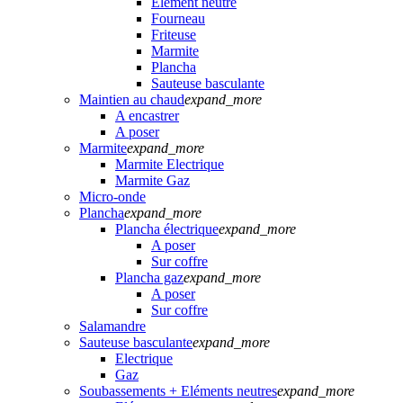
Elément neutre
Fourneau
Friteuse
Marmite
Plancha
Sauteuse basculante
Maintien au chaud
expand_more
A encastrer
A poser
Marmite
expand_more
Marmite Electrique
Marmite Gaz
Micro-onde
Plancha
expand_more
Plancha électrique
expand_more
A poser
Sur coffre
Plancha gaz
expand_more
A poser
Sur coffre
Salamandre
Sauteuse basculante
expand_more
Electrique
Gaz
Soubassements + Eléments neutres
expand_more