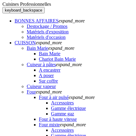
Cuisines Professionnelles
keyboard_backspace
BONNES AFFAIRES
expand_more
Destockage / Promos
Matériels d'exposition
Matériels d'occasion
CUISSON
expand_more
Bain Marie
expand_more
Bain Marie
Chariot Bain Marie
Cuiseur à pâtes
expand_more
A encastrer
A poser
Sur coffre
Cuiseur vapeur
Four
expand_more
Four à air pulsé
expand_more
Accessoires
Gamme électrique
Gamme gaz
Four à haute vitesse
Four mixte
expand_more
Accessoires
Gamme électrique