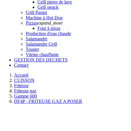
Grill pierre de lave
Grill steack
Grill Panini
Machine à Hot Dog
Pizzas
expand_more
Four à pizza
Production d'eau chaude
Salamandre
Salamandre Grill
Toaster
Vitrine chauffante
GESTION DES DECHETS
Contact
Accueil
CUISSON
Friteuse
Friteuse gaz
Gamme 600
DF4P - FRITEUSE GAZ A POSER