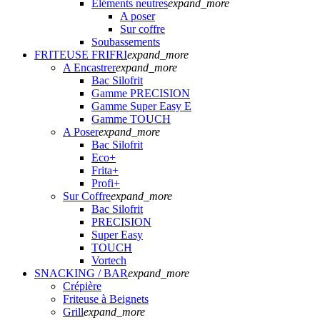
Eléments neutres
expand_more
A poser
Sur coffre
Soubassements
FRITEUSE FRIFRI
expand_more
A Encastrer
expand_more
Bac Silofrit
Gamme PRECISION
Gamme Super Easy E
Gamme TOUCH
A Poser
expand_more
Bac Silofrit
Eco+
Frita+
Profi+
Sur Coffre
expand_more
Bac Silofrit
PRECISION
Super Easy
TOUCH
Vortech
SNACKING / BAR
expand_more
Crépière
Friteuse à Beignets
Grill
expand_more