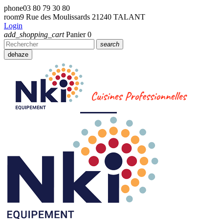
phone
03 80 79 30 80
room
9 Rue des Moulissards 21240 TALANT
Login
add_shopping_cart
Panier
0
search
dehaze