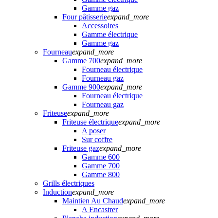
Gamme gaz
Four pâtisserie
expand_more
Accessoires
Gamme électrique
Gamme gaz
Fourneau
expand_more
Gamme 700
expand_more
Fourneau électrique
Fourneau gaz
Gamme 900
expand_more
Fourneau électrique
Fourneau gaz
Friteuse
expand_more
Friteuse électrique
expand_more
A poser
Sur coffre
Friteuse gaz
expand_more
Gamme 600
Gamme 700
Gamme 800
Grills électriques
Induction
expand_more
Maintien Au Chaud
expand_more
A Encastrer