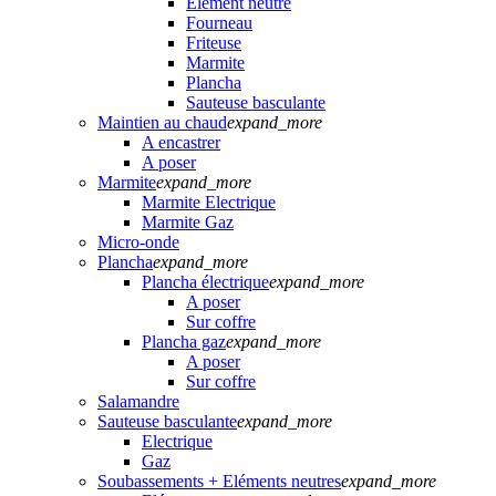
Elément neutre
Fourneau
Friteuse
Marmite
Plancha
Sauteuse basculante
Maintien au chaud
expand_more
A encastrer
A poser
Marmite
expand_more
Marmite Electrique
Marmite Gaz
Micro-onde
Plancha
expand_more
Plancha électrique
expand_more
A poser
Sur coffre
Plancha gaz
expand_more
A poser
Sur coffre
Salamandre
Sauteuse basculante
expand_more
Electrique
Gaz
Soubassements + Eléments neutres
expand_more