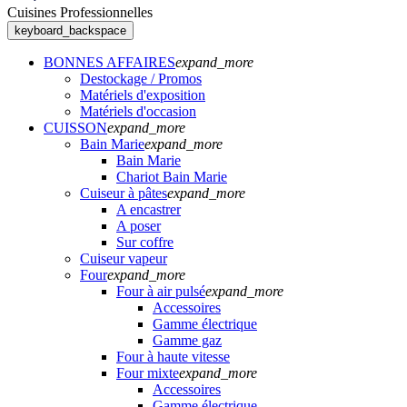
Cuisines Professionnelles
keyboard_backspace
BONNES AFFAIRES
expand_more
Destockage / Promos
Matériels d'exposition
Matériels d'occasion
CUISSON
expand_more
Bain Marie
expand_more
Bain Marie
Chariot Bain Marie
Cuiseur à pâtes
expand_more
A encastrer
A poser
Sur coffre
Cuiseur vapeur
Four
expand_more
Four à air pulsé
expand_more
Accessoires
Gamme électrique
Gamme gaz
Four à haute vitesse
Four mixte
expand_more
Accessoires
Gamme électrique