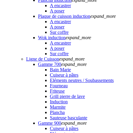
Plancha induction
expand_more
A encastrer
A poser
Plaque de cuisson induction
expand_more
A encastrer
A poser
Sur coffre
Wok induction
expand_more
A encastrer
A poser
Sur coffre
Ligne de Cuisson
expand_more
Gamme 700
expand_more
Bain Marie
Cuiseur à pâtes
Eléments neutres / Soubassements
Fourneau
Friteuse
Grill pierre de lave
Induction
Marmite
Plancha
Sauteuse basculante
Gamme 900
expand_more
Cuiseur à pâtes