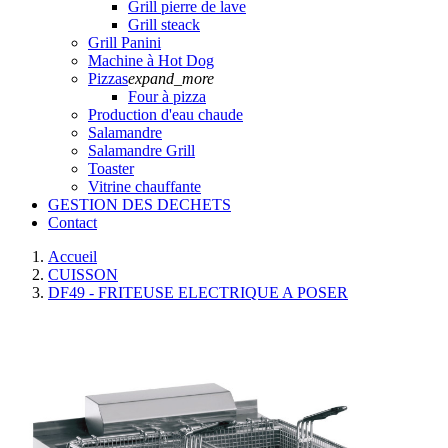
Grill pierre de lave
Grill steack
Grill Panini
Machine à Hot Dog
Pizzas
expand_more
Four à pizza
Production d'eau chaude
Salamandre
Salamandre Grill
Toaster
Vitrine chauffante
GESTION DES DECHETS
Contact
Accueil
CUISSON
DF49 - FRITEUSE ELECTRIQUE A POSER