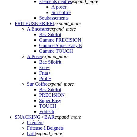
Eléments neutres
expand_more
A poser
Sur coffre
Soubassements
FRITEUSE FRIFRI
expand_more
A Encastrer
expand_more
Bac Silofrit
Gamme PRECISION
Gamme Super Easy E
Gamme TOUCH
A Poser
expand_more
Bac Silofrit
Eco+
Frita+
Profi+
Sur Coffre
expand_more
Bac Silofrit
PRECISION
Super Easy
TOUCH
Vortech
SNACKING / BAR
expand_more
Crépière
Friteuse à Beignets
Grill
expand_more