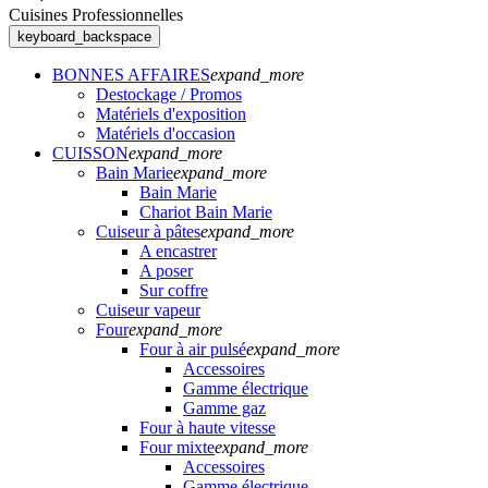
Cuisines Professionnelles
keyboard_backspace
BONNES AFFAIRES
expand_more
Destockage / Promos
Matériels d'exposition
Matériels d'occasion
CUISSON
expand_more
Bain Marie
expand_more
Bain Marie
Chariot Bain Marie
Cuiseur à pâtes
expand_more
A encastrer
A poser
Sur coffre
Cuiseur vapeur
Four
expand_more
Four à air pulsé
expand_more
Accessoires
Gamme électrique
Gamme gaz
Four à haute vitesse
Four mixte
expand_more
Accessoires
Gamme électrique