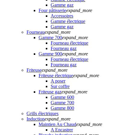
Gamme gaz
Four pâtisserie
expand_more
Accessoires
Gamme électrique
Gamme gaz
Fourneau
expand_more
Gamme 700
expand_more
Fourneau électrique
Fourneau gaz
Gamme 900
expand_more
Fourneau électrique
Fourneau gaz
Friteuse
expand_more
Friteuse électrique
expand_more
A poser
Sur coffre
Friteuse gaz
expand_more
Gamme 600
Gamme 700
Gamme 800
Grills électriques
Induction
expand_more
Maintien Au Chaud
expand_more
A Encastrer