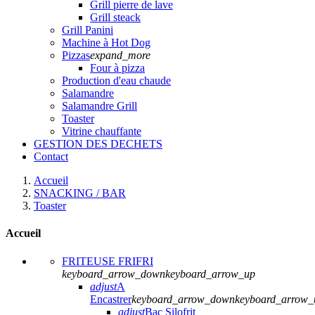
Grill pierre de lave
Grill steack
Grill Panini
Machine à Hot Dog
Pizzas
expand_more
Four à pizza
Production d'eau chaude
Salamandre
Salamandre Grill
Toaster
Vitrine chauffante
GESTION DES DECHETS
Contact
Accueil
SNACKING / BAR
Toaster
Accueil
FRITEUSE FRIFRI
keyboard_arrow_down
keyboard_arrow_up
adjust
A
Encastrer
keyboard_arrow_down
keyboard_arrow_
adjust
Bac Silofrit