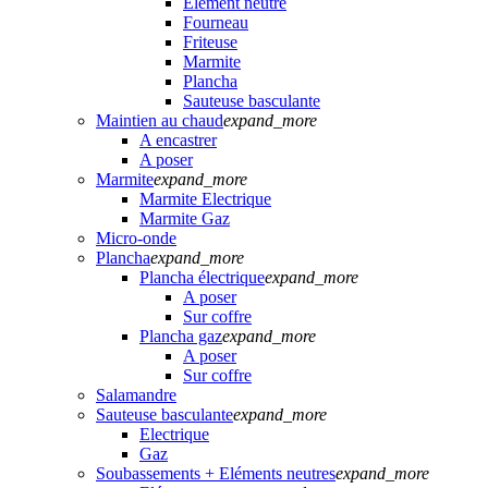
Elément neutre
Fourneau
Friteuse
Marmite
Plancha
Sauteuse basculante
Maintien au chaud
expand_more
A encastrer
A poser
Marmite
expand_more
Marmite Electrique
Marmite Gaz
Micro-onde
Plancha
expand_more
Plancha électrique
expand_more
A poser
Sur coffre
Plancha gaz
expand_more
A poser
Sur coffre
Salamandre
Sauteuse basculante
expand_more
Electrique
Gaz
Soubassements + Eléments neutres
expand_more