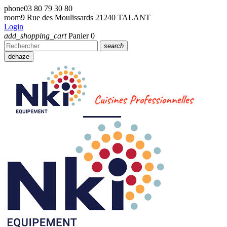
phone
03 80 79 30 80
room
9 Rue des Moulissards 21240 TALANT
Login
add_shopping_cart
Panier
0
search
dehaze