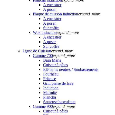
Plancha induction
expand_more
A encastrer
A poser
Plaque de cuisson induction
expand_more
A encastrer
A poser
Sur coffre
Wok induction
expand_more
A encastrer
A poser
Sur coffre
Ligne de Cuisson
expand_more
Gamme 700
expand_more
Bain Marie
Cuiseur à pâtes
Eléments neutres / Soubassements
Fourneau
Friteuse
Grill pierre de lave
Induction
Marmite
Plancha
Sauteuse basculante
Gamme 900
expand_more
Cuiseur à pâtes