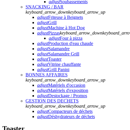
adjust
Soubassements
SNACKING / BAR
keyboard_arrow_down
keyboard_arrow_up
adjust
Friteuse à Beignets
adjust
Grill
adjust
Machine à Hot Dog
adjust
Pizzas
keyboard_arrow_down
keyboard_arr
adjust
Four à pizza
adjust
Production d'eau chaude
adjust
Salamandre
adjust
Salamandre Grill
adjust
Toaster
adjust
Vitrine chauffante
adjust
Grill Panini
BONNES AFFAIRES
keyboard_arrow_down
keyboard_arrow_up
adjust
Matériels d'occasion
adjust
Matériels d'exposition
adjust
Destockage / Promos
GESTION DES DECHETS
keyboard_arrow_down
keyboard_arrow_up
adjust
Compacteurs de déchets
adjust
Déshydrateurs de déchets
Toaster