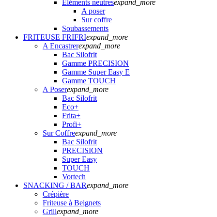
Eléments neutres
expand_more
A poser
Sur coffre
Soubassements
FRITEUSE FRIFRI
expand_more
A Encastrer
expand_more
Bac Silofrit
Gamme PRECISION
Gamme Super Easy E
Gamme TOUCH
A Poser
expand_more
Bac Silofrit
Eco+
Frita+
Profi+
Sur Coffre
expand_more
Bac Silofrit
PRECISION
Super Easy
TOUCH
Vortech
SNACKING / BAR
expand_more
Crépière
Friteuse à Beignets
Grill
expand_more