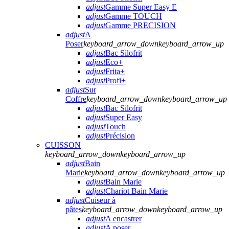
adjust
Gamme Super Easy E
adjust
Gamme TOUCH
adjust
Gamme PRECISION
adjust
A
Poser
keyboard_arrow_down
keyboard_arrow_up
adjust
Bac Silofrit
adjust
Eco+
adjust
Frita+
adjust
Profi+
adjust
Sur
Coffre
keyboard_arrow_down
keyboard_arrow_up
adjust
Bac Silofrit
adjust
Super Easy
adjust
Touch
adjust
Précision
CUISSON
keyboard_arrow_down
keyboard_arrow_up
adjust
Bain
Marie
keyboard_arrow_down
keyboard_arrow_up
adjust
Bain Marie
adjust
Chariot Bain Marie
adjust
Cuiseur à
pâtes
keyboard_arrow_down
keyboard_arrow_up
adjust
A encastrer
adjust
A poser