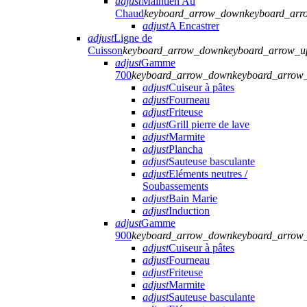
adjust
Maintien Au
Chaud
keyboard_arrow_down
keyboard_arr
adjust
A Encastrer
adjust
Ligne de
Cuisson
keyboard_arrow_down
keyboard_arrow_u
adjust
Gamme
700
keyboard_arrow_down
keyboard_arrow
adjust
Cuiseur à pâtes
adjust
Fourneau
adjust
Friteuse
adjust
Grill pierre de lave
adjust
Marmite
adjust
Plancha
adjust
Sauteuse basculante
adjust
Eléments neutres /
Soubassements
adjust
Bain Marie
adjust
Induction
adjust
Gamme
900
keyboard_arrow_down
keyboard_arrow
adjust
Cuiseur à pâtes
adjust
Fourneau
adjust
Friteuse
adjust
Marmite
adjust
Sauteuse basculante